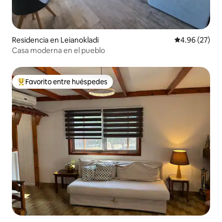
Residencia en Leianokladi
Calificación p
4.96 (27)
Casa moderna en el pueblo
Favorito entre huéspedes
De los mejores en Favorito entre huéspedes