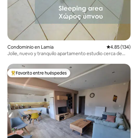
Condominio en Lamia
Calificación p
4.85 (134)
Jolie, nuevo y tranquilo apartamento estudio cerca de
TEI/centro
Favorito entre huéspedes
De los mejores en Favorito entre huéspedes