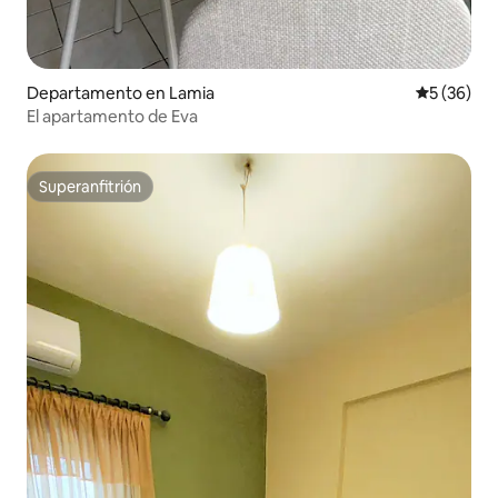
Departamento en Lamia
Calificaci
5 (36)
El apartamento de Eva
Superanfitrión
Superanfitrión