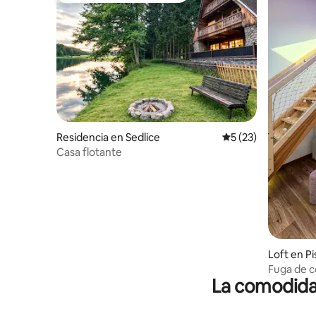
Residencia en Sedlice
Calificación promed
5 (23)
Casa flotante
Loft en P
Fuga de c
La comodidad