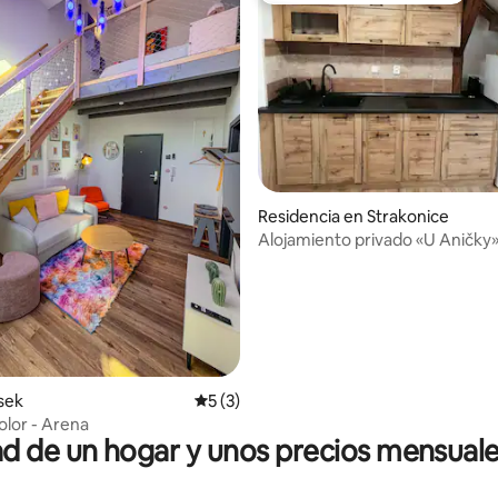
io: 5 de 5; 23 evaluaciones
Residencia en Strakonice
Alojamiento privado «U Aničky» -
apartamento n.º 2
isek
Calificación promedio: 5 de 5; 3 evaluac
5 (3)
olor - Arena
 de un hogar y unos precios mensuale