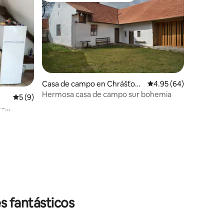
Casa de campo en Chrášťovi
Calificación promedio:
4.95 (64)
ce
Hermosa casa de campo sur bohemia
Calificación promedio: 5 de 5; 9 evaluaciones
5 (9)
iones
s fantásticos