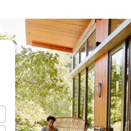
vegar usando las teclas de las flechas hacia arriba y hacia abajo, o b