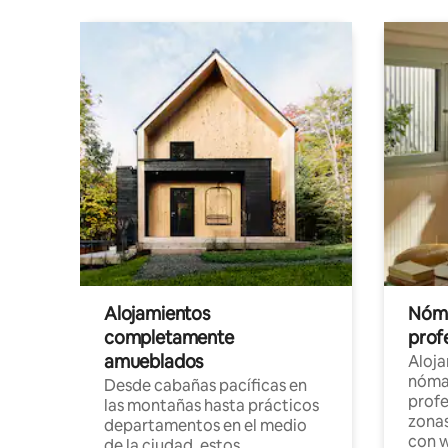
Alojamientos
Nóma
completamente
profe
amueblados
Aloj
nómad
Desde cabañas pacíficas en
profe
las montañas hasta prácticos
zonas
departamentos en el medio
con w
de la ciudad, estos