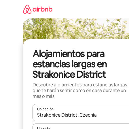
Ir
al
contenido
Alojamientos para
estancias largas en
Strakonice District
Descubre alojamientos para estancias largas
que te harán sentir como en casa durante un
mes o más.
Ubicación
Cuando los resultados estén disponibles, podrás na
Llegada