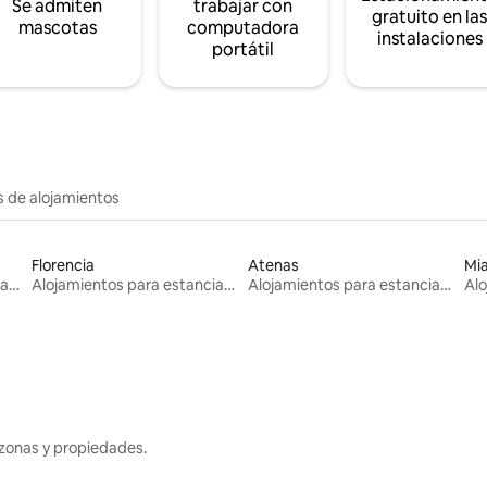
Se admiten
trabajar con
gratuito en la
mascotas
computadora
instalaciones
portátil
s de alojamientos
Florencia
Atenas
Mi
Alojamientos para estancias largas
Alojamientos para estancias largas
Alojamientos para estancias largas
zonas y propiedades.