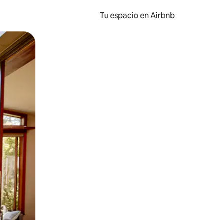
Tu espacio en Airbnb
ien tocando y deslizando la pantalla.