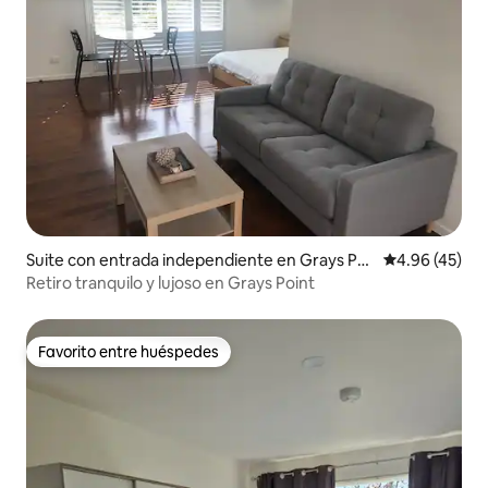
Suite con entrada independiente en Grays Poi
Calificación 
4.96 (45)
nt
Retiro tranquilo y lujoso en Grays Point
Favorito entre huéspedes
Favorito entre huéspedes