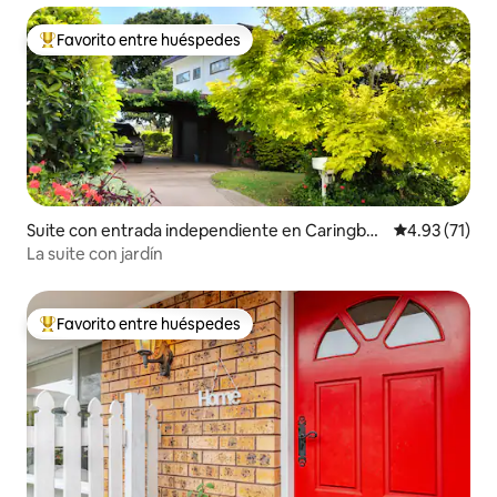
Favorito entre huéspedes
De los mejores en Favorito entre huéspedes
Suite con entrada independiente en Caringbah
Calificación 
4.93 (71)
South
La suite con jardín
Favorito entre huéspedes
De los mejores en Favorito entre huéspedes