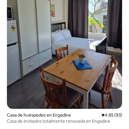
Casa de huéspedes en Engadine
Calificación p
4.85 (93)
Casa de invitados totalmente renovada en Engadine