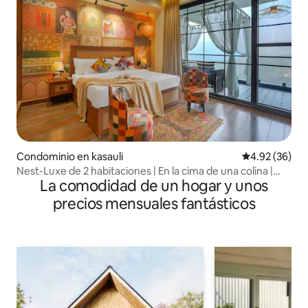
Condominio en kasauli
Calificación p
4.92 (36)
Nest-Luxe de 2 habitaciones | En la cima de una colina |
La comodidad de un hogar y unos
Cafetería | Elevador, estacionamiento
precios mensuales fantásticos