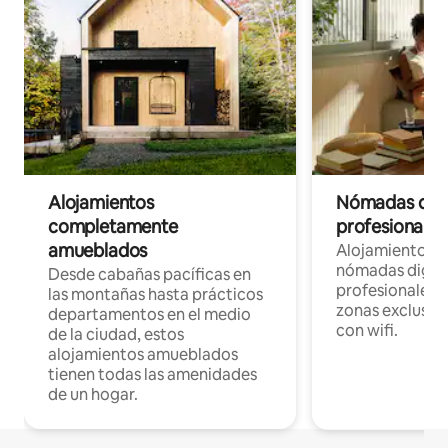
Alojamientos
Nómadas digit
completamente
profesionales 
amueblados
Alojamientos 
nómadas digita
Desde cabañas pacíficas en
profesionales d
las montañas hasta prácticos
zonas exclusiva
departamentos en el medio
con wifi.
de la ciudad, estos
alojamientos amueblados
tienen todas las amenidades
de un hogar.