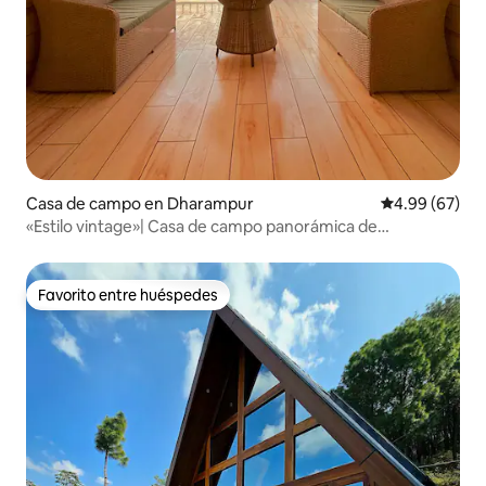
Casa de campo en Dharampur
Calificación p
4.99 (67)
«Estilo vintage»| Casa de campo panorámica de
2 habitaciones|360•Balcón|
Favorito entre huéspedes
Favorito entre huéspedes