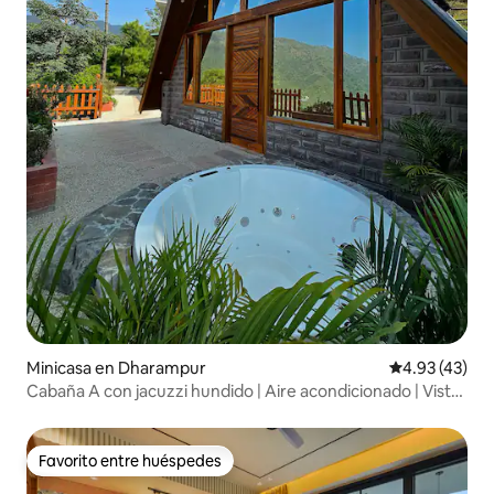
Minicasa en Dharampur
Calificación 
4.93 (43)
Cabaña A con jacuzzi hundido | Aire acondicionado | Vista
al valle
Favorito entre huéspedes
Favorito entre huéspedes