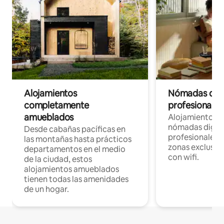
Alojamientos
Nómadas digit
completamente
profesionales 
amueblados
Alojamientos 
nómadas digita
Desde cabañas pacíficas en
profesionales d
las montañas hasta prácticos
zonas exclusiva
departamentos en el medio
con wifi.
de la ciudad, estos
alojamientos amueblados
tienen todas las amenidades
de un hogar.