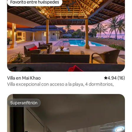
Favorito entre huéspedes
Favorito entre huéspedes
Villa en Mai Khao
Calificación 
4.94 (16)
Villa excepcional con acceso a la playa, 4 dormitorios,
Superanfitrión
Superanfitrión