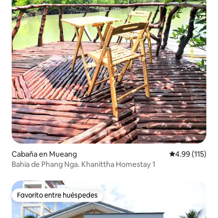
Cabaña en Mueang
Calificación p
4.99 (115)
Bahía de Phang Nga. Khanittha Homestay 1
Favorito entre huéspedes
Favorito entre huéspedes