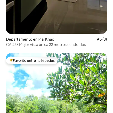
Departamento en Mai Khao
Calificac
5 (3)
CA 253 Mejor vista única 22 metros cuadrados
Favorito entre huéspedes
De los mejores en Favorito entre huéspedes