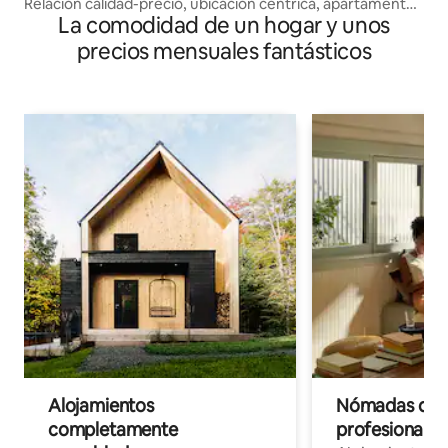
Relación calidad-precio, ubicación céntrica, apartamento
La comodidad de un hogar y unos
de 1 dormitorio
precios mensuales fantásticos
Alojamientos
Nómadas digit
completamente
profesionales 