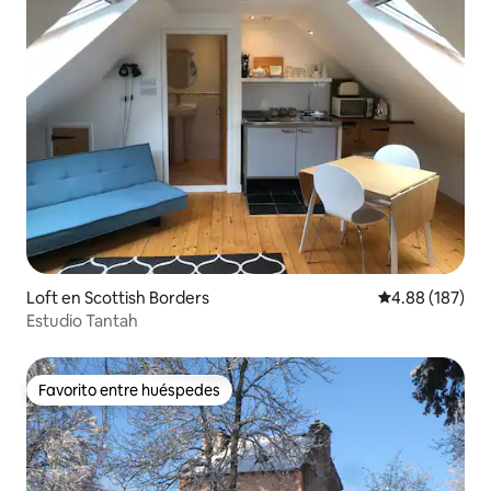
Loft en Scottish Borders
Calificación pr
4.88 (187)
Estudio Tantah
Favorito entre huéspedes
Favorito entre huéspedes