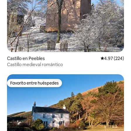
Castillo en Peebles
Calificación pr
4.97 (224)
Castillo medieval romántico
Favorito entre huéspedes
Favorito entre huéspedes