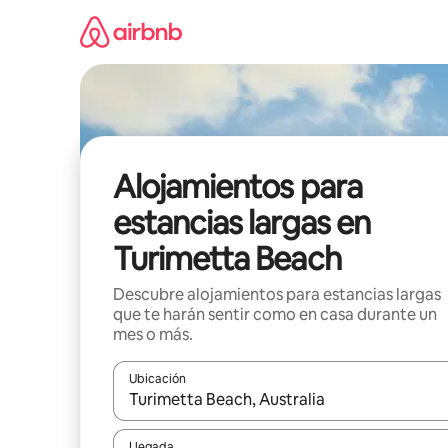
Ir
al
contenido
Alojamientos para
estancias largas en
Turimetta Beach
Descubre alojamientos para estancias largas
que te harán sentir como en casa durante un
mes o más.
Ubicación
Cuando los resultados estén disponibles, podrás na
Llegada