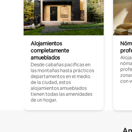
Alojamientos
Nóma
completamente
profe
amueblados
Aloj
nómad
Desde cabañas pacíficas en
profe
las montañas hasta prácticos
zonas
departamentos en el medio
con w
de la ciudad, estos
alojamientos amueblados
tienen todas las amenidades
de un hogar.
Am