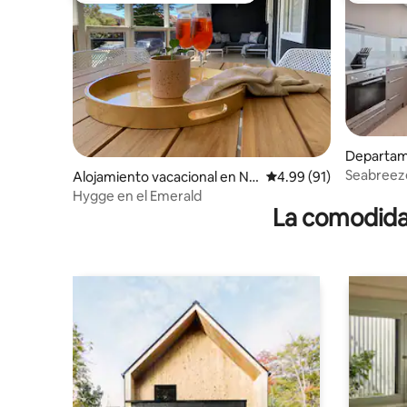
Departam
e
Seabreeze
Alojamiento vacacional en Na
Calificación promedio:
4.99 (91)
pie de pla
rrabeen
Hygge en el Emerald
La comodidad