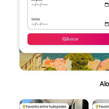
Salida
Buscar
Alo
Favorito entre huéspedes
Favor
De los mejores en Favorito entre huéspedes
De los m