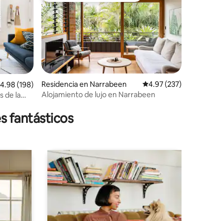
Residencia en Narrabeen
Calificación promedio: 
4.97 (237)
iones
alificación promedio: 4.98 de 5; 198 evaluaciones
4.98 (198)
Alojamiento de lujo en Narrabeen
s de la
s fantásticos