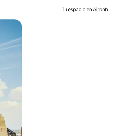
Tu espacio en Airbnb
ien tocando y deslizando la pantalla.