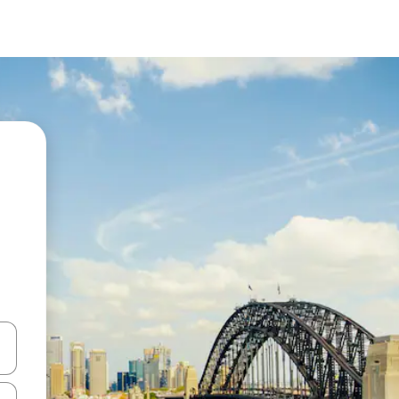
vegar usando las teclas de las flechas hacia arriba y hacia abajo, o b