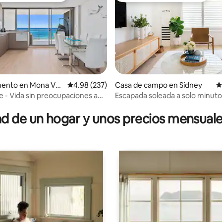
ento en Mona Val
Calificación promedio: 4.98 de 5; 237 evaluac
4.98 (237)
Casa de campo en Sídney
C
 - Vida sin preocupaciones a
Escapada soleada a solo minuto
 4.99 de 5; 91 evaluaciones
ya
playa y el lago
 de un hogar y unos precios mensuale