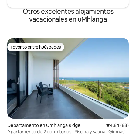
Otros excelentes alojamientos
vacacionales en uMhlanga
Favorito entre huéspedes
Favorito entre huéspedes
Departamento en Umhlanga Ridge
Calificación p
4.84 (88)
Apartamento de 2 dormitorios | Piscina y sauna | Gimnasio