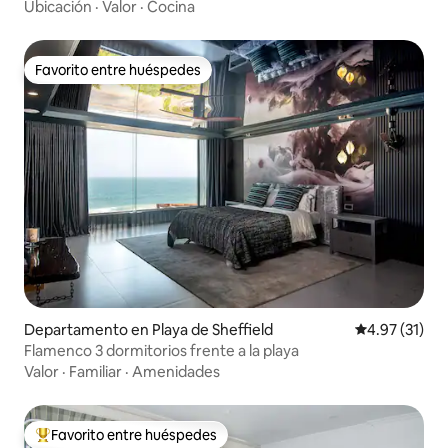
| Aire acondicionado
Ubicación
·
Valor
·
Cocina
Favorito entre huéspedes
Favorito entre huéspedes
Departamento en Playa de Sheffield
Calificación 
4.97 (31)
Flamenco 3 dormitorios frente a la playa
Valor
·
Familiar
·
Amenidades
Favorito entre huéspedes
De los mejores en Favorito entre huéspedes