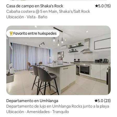
Casa de campo en Shaka's Rock
Calificación
5.0 (15)
Cabaña costera @ 5 en Main, Shaka's/Salt Rock
Ubicación
·
Vista
·
Baño
Favorito entre huéspedes
De los mejores en Favorito entre huéspedes
Departamento en Umhlanga
Calificación
5.0 (23)
Departamento de lujo en Umhlanga Rocks junto a la playa
Ubicación
·
Amenidades
·
Tranquilo