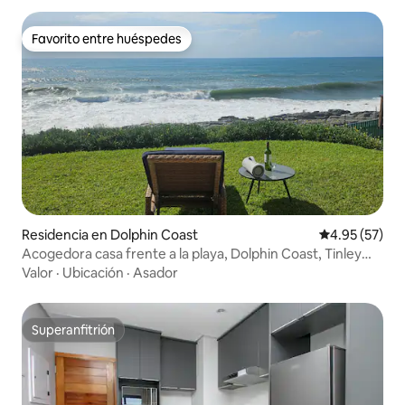
Favorito entre huéspedes
Favorito entre huéspedes
Residencia en Dolphin Coast
Calificación 
4.95 (57)
Acogedora casa frente a la playa, Dolphin Coast, Tinley
Manor
Valor
·
Ubicación
·
Asador
Superanfitrión
Superanfitrión