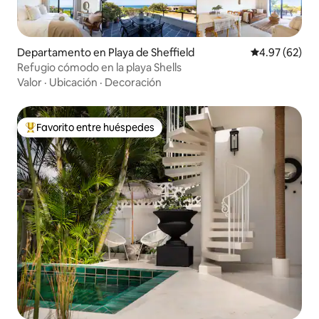
Departamento en Playa de Sheffield
Calificación p
4.97 (62)
Refugio cómodo en la playa Shells
Valor
·
Ubicación
·
Decoración
Favorito entre huéspedes
De los mejores en Favorito entre huéspedes