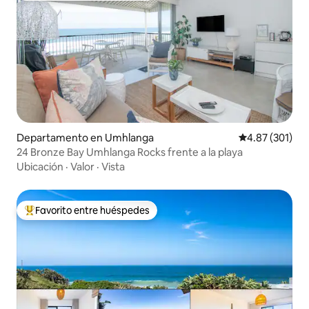
Departamento en Umhlanga
Calificación p
4.87 (301)
24 Bronze Bay Umhlanga Rocks frente a la playa
Ubicación
·
Valor
·
Vista
Favorito entre huéspedes
De los mejores en Favorito entre huéspedes