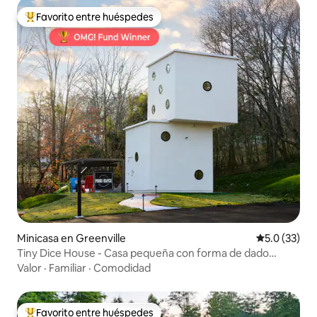
Favorito entre huéspedes
De los mejores en Favorito entre huéspedes
Minicasa en Greenville
Calificación
5.0 (33)
Tiny Dice House - Casa pequeña con forma de dado
gigante
Valor
·
Familiar
·
Comodidad
Favorito entre huéspedes