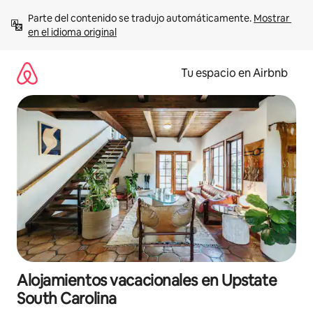
Ir
Parte del contenido se tradujo automáticamente. 
Mostrar 
al
en el idioma original
contenido
Tu espacio en Airbnb
Alojamientos vacacionales en Upstate
South Carolina