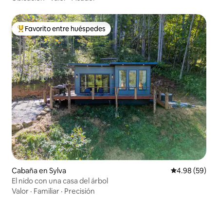
Favorito entre huéspedes
De los mejores en Favorito entre huéspedes
Cabaña en Sylva
Calificación p
4.98 (59)
El nido con una casa del árbol
Valor
·
Familiar
·
Precisión