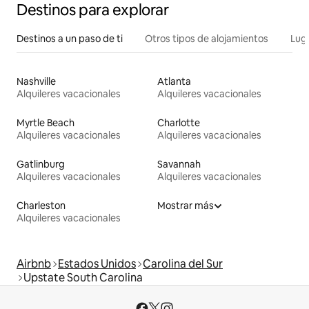
Destinos para explorar
Destinos a un paso de ti
Otros tipos de alojamientos
Lug
Nashville
Atlanta
Alquileres vacacionales
Alquileres vacacionales
Myrtle Beach
Charlotte
Alquileres vacacionales
Alquileres vacacionales
Gatlinburg
Savannah
Alquileres vacacionales
Alquileres vacacionales
Charleston
Mostrar más
Alquileres vacacionales
Airbnb
Estados Unidos
Carolina del Sur
Upstate South Carolina