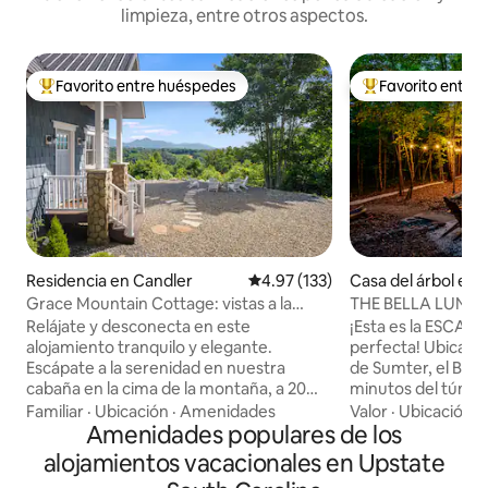
limpieza, entre otros aspectos.
Favorito entre huéspedes
Favorito entre
De los mejores en Favorito entre huéspedes
De los mejores en
Residencia en Candler
Calificación promedio: 4.97 de 5
4.97 (133)
Casa del árbol en
est
Grace Mountain Cottage: vistas a la
THE BELLA LUNA R
montaña/tranquila y privada
Ducha exterior
Relájate y desconecta en este
¡Esta es la ESC
alojamiento tranquilo y elegante.
perfecta! Ubicado en el Bosque Nacional
Escápate a la serenidad en nuestra
de Sumter, el Bella
cabaña en la cima de la montaña, a 20
minutos del túnel
minutos de Asheville. Disfruta de las
cascadas Issaquee
Familiar
·
Ubicación
·
Amenidades
Valor
·
Ubicación
·
vistas panorámicas a la montaña desde
Amenidades populares de los
Branch Falls y de
cada rincón de este encantador refugio.
Mountain Bike Par
alojamientos vacacionales en Upstate
Relájate junto al fuego al aire libre,
hora de Clemson, 