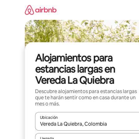
Ir
al
contenido
Alojamientos para
estancias largas en
Vereda La Quiebra
Descubre alojamientos para estancias largas
que te harán sentir como en casa durante un
mes o más.
Ubicación
Cuando los resultados estén disponibles, podrás na
Llegada