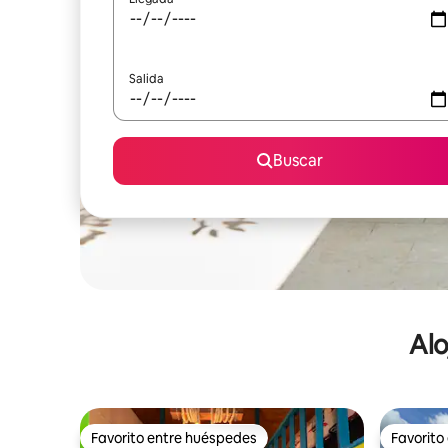
Salida
Buscar
Alo
Favorito entre huéspedes
Favorito
Favorito entre huéspedes
Favorito