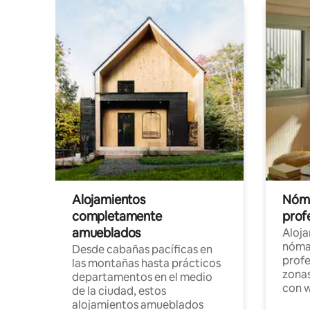
Alojamientos
Nóma
completamente
profe
amueblados
Aloj
nómad
Desde cabañas pacíficas en
profe
las montañas hasta prácticos
zonas
departamentos en el medio
con w
de la ciudad, estos
alojamientos amueblados