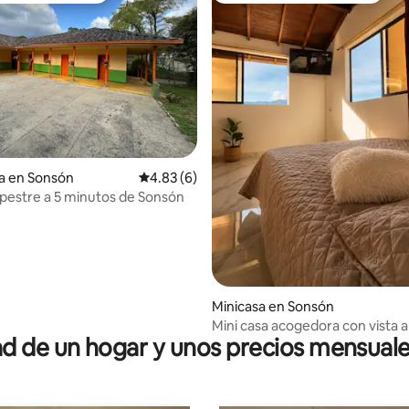
4.92 de 5; 145 evaluaciones
a en Sonsón
Calificación promedio: 4.83 de 5; 6 evaluac
4.83 (6)
estre a 5 minutos de Sonsón
Minicasa en Sonsón
Mini casa acogedora con vista a 
 de un hogar y unos precios mensuale
montañas.