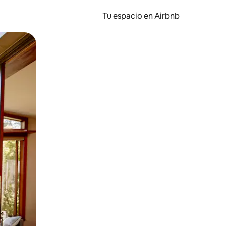
Tu espacio en Airbnb
ien tocando y deslizando la pantalla.