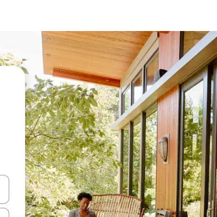
vegar usando las teclas de las flechas hacia arriba y hacia abajo, o b