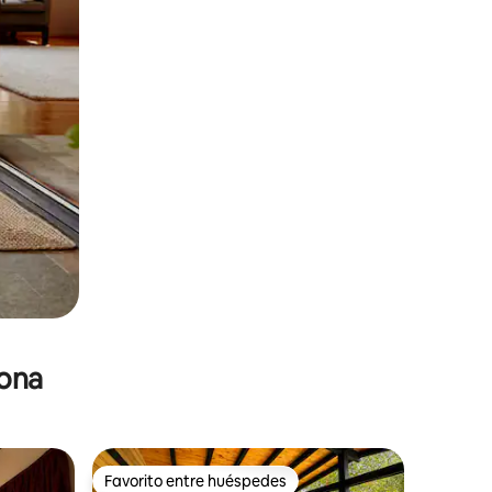
zona
Favorito entre huéspedes
Favorito entre huéspedes