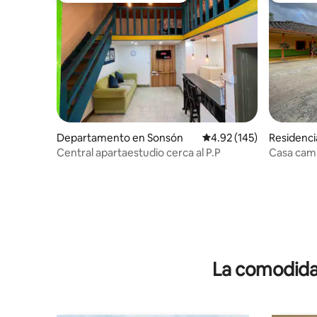
Departamento en Sonsón
Calificación promedio: 
4.92 (145)
Residenci
Central apartaestudio cerca al P.P
Casa camp
La comodidad