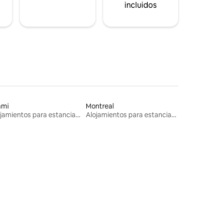
incluidos
ami
Montreal
Alojamientos para estancias largas
Alojamientos para estancias largas