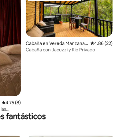
Cabaña en Vereda Manzanar
Calificación promedio:
4.86 (22)
es
Cabaña con Jacuzzi y Río Privado
iones
Calificación promedio: 4.75 de 5; 8 evaluaciones
4.75 (8)
las
s fantásticos