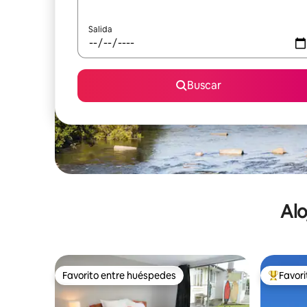
Salida
Buscar
Alo
Favorito entre huéspedes
Favor
Favorito entre huéspedes
De los m