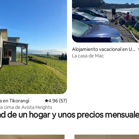
4.79 de 5; 719 evaluaciones
Alojamiento vacacional en Ur
enui
La casa de Mac
a en Tikorangi
Calificación promedio: 4.96 de 5; 57 evaluac
4.96 (57)
la cima de Avista Heights
 de un hogar y unos precios mensuale