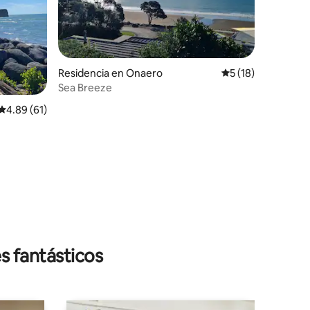
Residencia en Onaero
Calificación prome
5 (18)
Sea Breeze
Calificación promedio: 4.89 de 5; 61 evaluaciones
4.89 (61)
iones
s fantásticos