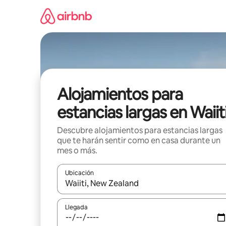
Ir
al
contenido
Alojamientos para
estancias largas en Waiit
Descubre alojamientos para estancias largas
que te harán sentir como en casa durante un
mes o más.
Ubicación
Cuando los resultados estén disponibles, podrás na
Llegada