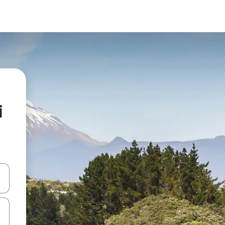
i
vegar usando las teclas de las flechas hacia arriba y hacia abajo, o b