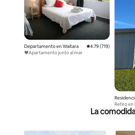
Departamento en Waitara
Calificación promedio: 
4.79 (719)
❤️Apartamento junto al mar
Residenci
Retiro en 
La comodidad