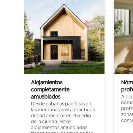
Alojamientos
Nóma
completamente
profe
amueblados
Aloj
nómad
Desde cabañas pacíficas en
profe
las montañas hasta prácticos
zonas
departamentos en el medio
con w
de la ciudad, estos
alojamientos amueblados