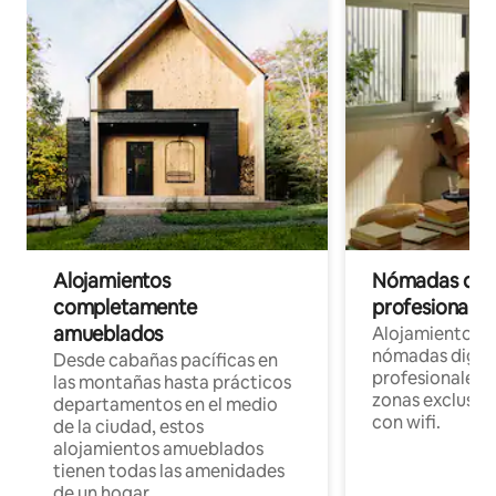
Alojamientos
Nómadas digit
completamente
profesionales 
amueblados
Alojamientos 
nómadas digita
Desde cabañas pacíficas en
profesionales d
las montañas hasta prácticos
zonas exclusiva
departamentos en el medio
con wifi.
de la ciudad, estos
alojamientos amueblados
tienen todas las amenidades
de un hogar.