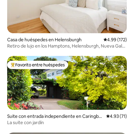
Casa de huéspedes en Helensburgh
Calificación p
4.99 (172)
Retiro de lujo en los Hamptons, Helensburgh, Nueva Gales
del Sur - Cama king
Favorito entre huéspedes
De los mejores en Favorito entre huéspedes
Suite con entrada independiente en Caringbah
Calificación 
4.93 (71)
South
La suite con jardín