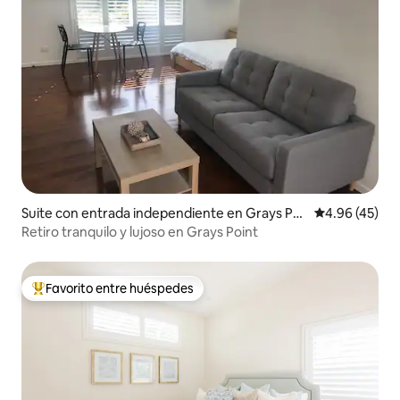
Suite con entrada independiente en Grays Poi
Calificación 
4.96 (45)
nt
Retiro tranquilo y lujoso en Grays Point
Favorito entre huéspedes
De los mejores en Favorito entre huéspedes