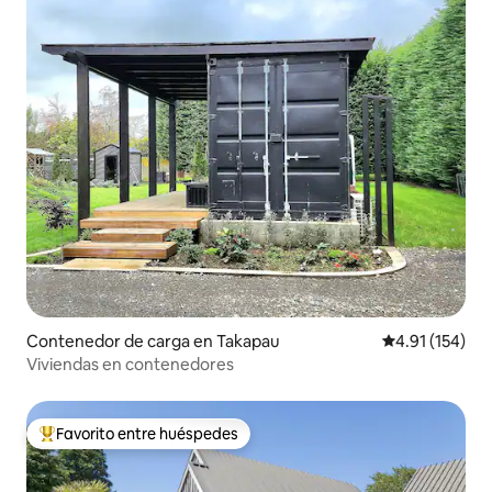
Contenedor de carga en Takapau
Calificación p
4.91 (154)
Viviendas en contenedores
Favorito entre huéspedes
De los mejores en Favorito entre huéspedes