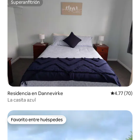
Superanfitrión
Superanfitrión
Residencia en Dannevirke
Calificación 
4.77 (70)
La casita azul
Favorito entre huéspedes
Favorito entre huéspedes