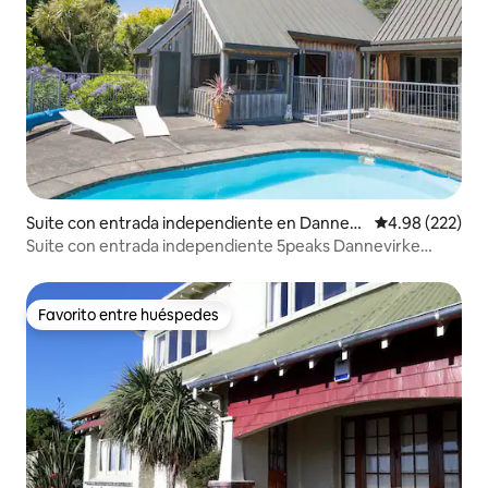
Suite con entrada independiente en Dannevi
Calificación pr
4.98 (222)
rke
Suite con entrada independiente 5peaks Dannevirke
Peaceful
Favorito entre huéspedes
Favorito entre huéspedes