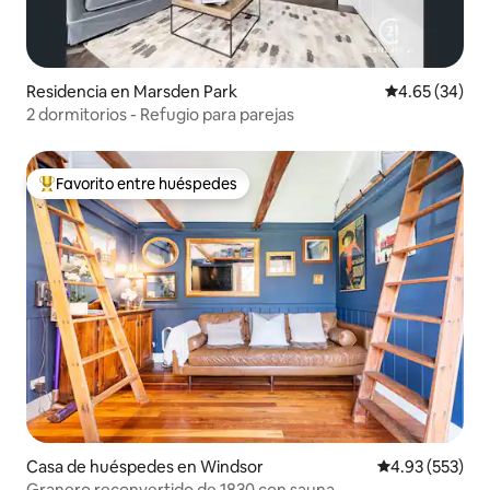
Residencia en Marsden Park
Calificación p
4.65 (34)
2 dormitorios - Refugio para parejas
Favorito entre huéspedes
De los mejores en Favorito entre huéspedes
Casa de huéspedes en Windsor
Calificación pr
4.93 (553)
Granero reconvertido de 1830 con sauna