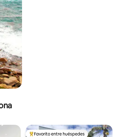
zona
Favorito entre huéspedes
re huéspedes
De los mejores en Favorito entre huéspedes