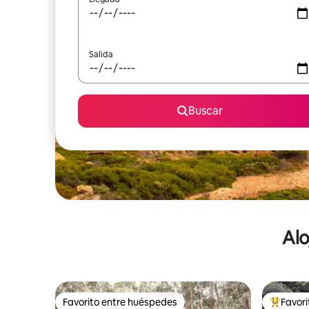
Salida
Buscar
Alo
Favorito entre huéspedes
Favor
Favorito entre huéspedes
De los m