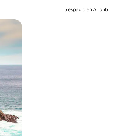
Tu espacio en Airbnb
ien tocando y deslizando la pantalla.