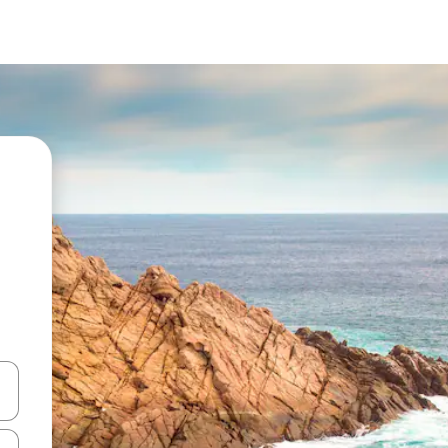
vegar usando las teclas de las flechas hacia arriba y hacia abajo, o b