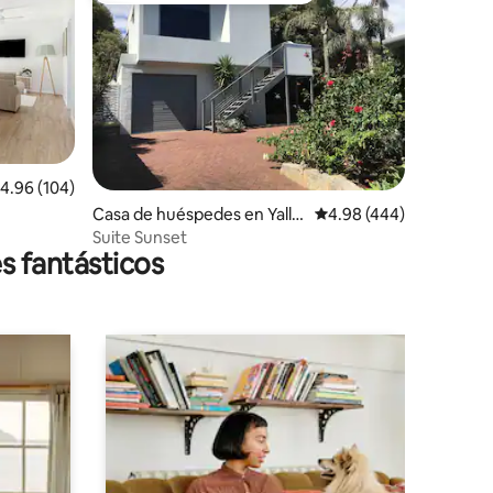
alificación promedio: 4.96 de 5; 104 evaluaciones
4.96 (104)
iones
Casa de huéspedes en Yallin
Calificación promedio: 
4.98 (444)
gup
Suite Sunset
s fantásticos