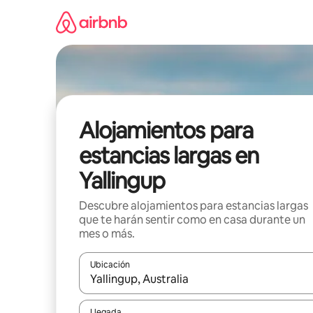
Ir
al
contenido
Alojamientos para
estancias largas en
Yallingup
Descubre alojamientos para estancias largas
que te harán sentir como en casa durante un
mes o más.
Ubicación
Cuando los resultados estén disponibles, podrás na
Llegada