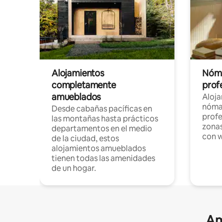
Alojamientos
Nóma
completamente
profe
amueblados
Aloj
nómad
Desde cabañas pacíficas en
profe
las montañas hasta prácticos
zonas
departamentos en el medio
con w
de la ciudad, estos
alojamientos amueblados
tienen todas las amenidades
de un hogar.
Am