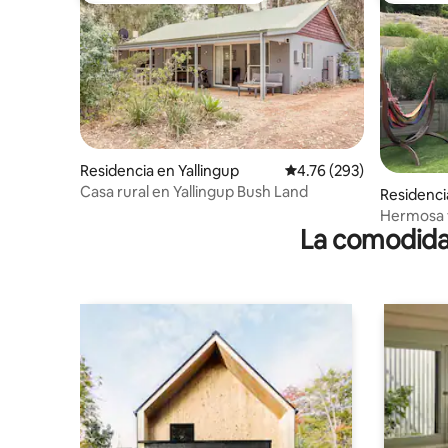
Residencia en Yallingup
Calificación promedio: 
4.76 (293)
Casa rural en Yallingup Bush Land
Residenci
Hermosa vi
La comodidad
playa en Y