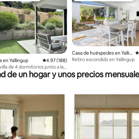
4.76 de 5; 293 evaluaciones
Casa de huéspedes en Yallin
C
gup
Retiro escondido en Yallingup
a en Yallingup
Calificación promedio: 4.97 de 5; 188 evaluac
4.97 (188)
lla de 4 dormitorios junto a la
 de un hogar y unos precios mensuale
allingup