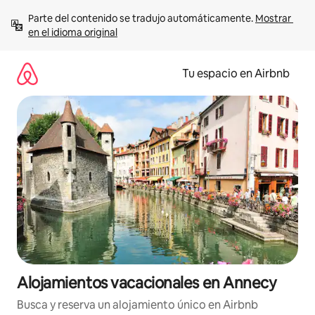
Ir
Parte del contenido se tradujo automáticamente. 
Mostrar 
al
en el idioma original
contenido
Tu espacio en Airbnb
Alojamientos vacacionales en Annecy
Busca y reserva un alojamiento único en Airbnb