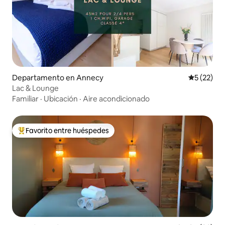
Departamento en Annecy
Calificaci
5 (22)
Lac & Lounge
Familiar
·
Ubicación
·
Aire acondicionado
Favorito entre huéspedes
De los mejores en Favorito entre huéspedes