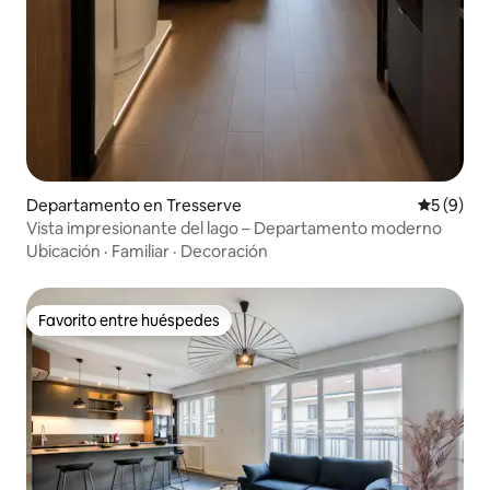
Departamento en Tresserve
Calificac
5 (9)
Vista impresionante del lago – Departamento moderno
Ubicación
·
Familiar
·
Decoración
Favorito entre huéspedes
Favorito entre huéspedes