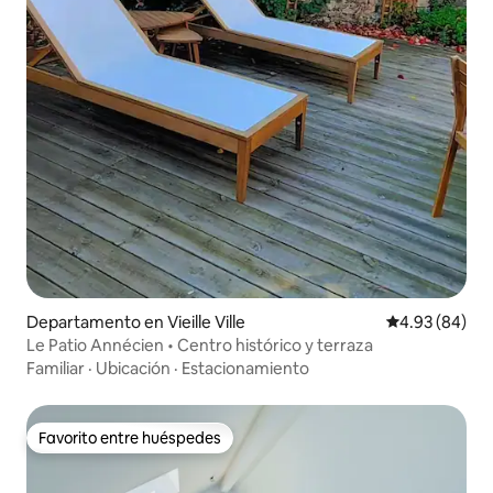
Departamento en Vieille Ville
Calificación p
4.93 (84)
Le Patio Annécien • Centro histórico y terraza
Familiar
·
Ubicación
·
Estacionamiento
Favorito entre huéspedes
Favorito entre huéspedes