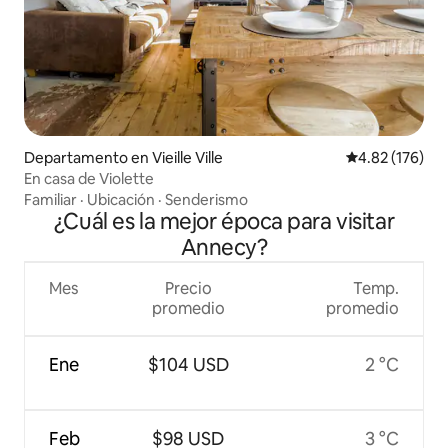
Departamento en Vieille Ville
Calificación p
4.82 (176)
En casa de Violette
Familiar
·
Ubicación
·
Senderismo
¿Cuál es la mejor época para visitar
Annecy?
Mes
Precio
Temp.
promedio
promedio
Ene
$104 USD
2 °C
Feb
$98 USD
3 °C