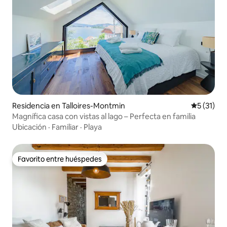
Residencia en Talloires-Montmin
Calificaci
5 (31)
Magnífica casa con vistas al lago – Perfecta en familia
Ubicación
·
Familiar
·
Playa
Favorito entre huéspedes
Favorito entre huéspedes