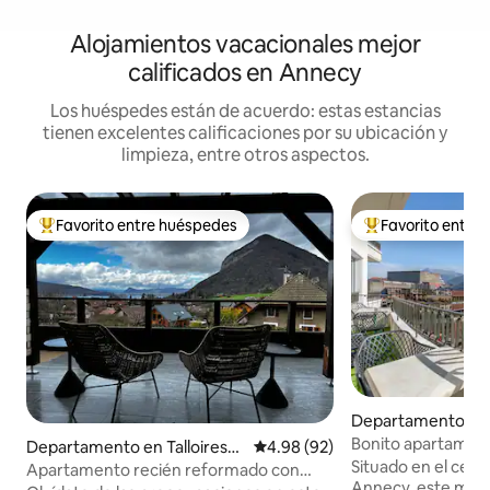
Alojamientos vacacionales mejor
calificados en Annecy
Los huéspedes están de acuerdo: estas estancias
tienen excelentes calificaciones por su ubicación y
limpieza, entre otros aspectos.
Favorito entre huéspedes
Favorito entre
De los mejores en Favorito entre huéspedes
De los mejores en
Departamento en Vi
Bonito apartament
Departamento en Talloires-
Calificación promedio: 4.98 de 
4.98 (92)
inmejorables.
Situado en el cent
Montmin
Apartamento recién reformado con
Annecy, este mod