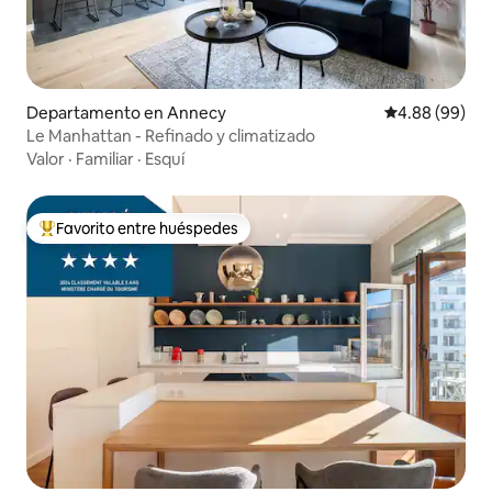
Departamento en Annecy
Calificación p
4.88 (99)
Le Manhattan - Refinado y climatizado
Valor
·
Familiar
·
Esquí
Favorito entre huéspedes
De los mejores en Favorito entre huéspedes