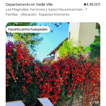
Departamento en Vieille Ville
Calificación 
4.95 (57)
Les Magnolias: hermoso y lujoso Haussmannian - 1
Familiar
·
Ubicación
·
Espacios interiores
Favorito entre huéspedes
Favorito entre huéspedes