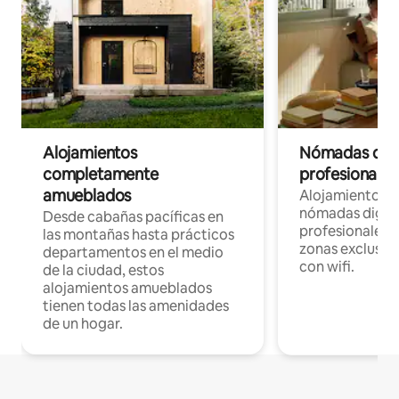
Alojamientos
Nómadas digit
completamente
profesionales 
amueblados
Alojamientos 
nómadas digita
Desde cabañas pacíficas en
profesionales d
las montañas hasta prácticos
zonas exclusiva
departamentos en el medio
con wifi.
de la ciudad, estos
alojamientos amueblados
tienen todas las amenidades
de un hogar.