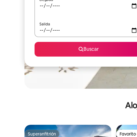
Salida
Buscar
Alo
Superanfitrión
Favorito
Superanfitrión
Favorito