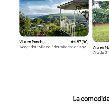
Villa en Panchgani
Calificación promedio:
4.87 (90)
Acogedora villa de 2 dormitorios en Koya
Villa en 
con jardín privado y patio
Villa de 3
Mahablesh
La comodidad