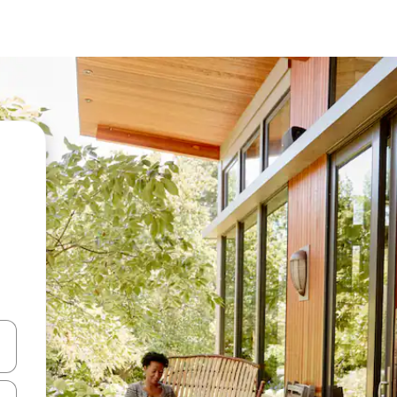
vegar usando las teclas de las flechas hacia arriba y hacia abajo, o b