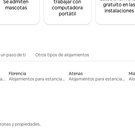
Se admiten
trabajar con
gratuito en la
mascotas
computadora
instalaciones
portátil
 un paso de ti
Otros tipos de alojamientos
Florencia
Atenas
Mi
Alojamientos para estancias largas
Alojamientos para estancias largas
Alojamientos para estancias largas
zonas y propiedades.