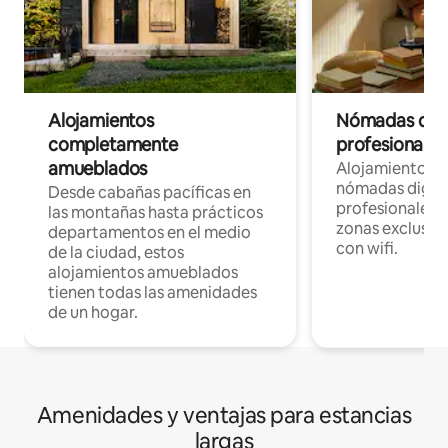
Alojamientos
Nómadas digit
completamente
profesionales 
amueblados
Alojamientos 
nómadas digita
Desde cabañas pacíficas en
profesionales d
las montañas hasta prácticos
zonas exclusiva
departamentos en el medio
con wifi.
de la ciudad, estos
alojamientos amueblados
tienen todas las amenidades
de un hogar.
Amenidades y ventajas para estancias
largas