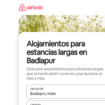
Ir
al
contenido
Alojamientos para
estancias largas en
Badlapur
Descubre alojamientos para estancias largas
que te harán sentir como en casa durante un
mes o más.
Ubicación
Cuando los resultados estén disponibles, podrás na
Llegada