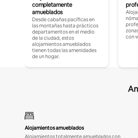
completamente
profe
amueblados
Aloj
nómad
Desde cabañas pacíficas en
profe
las montañas hasta prácticos
zonas
departamentos en el medio
con w
de la ciudad, estos
alojamientos amueblados
tienen todas las amenidades
de un hogar.
Am
Alojamientos amueblados
Alojamientos totalmente amueblados con