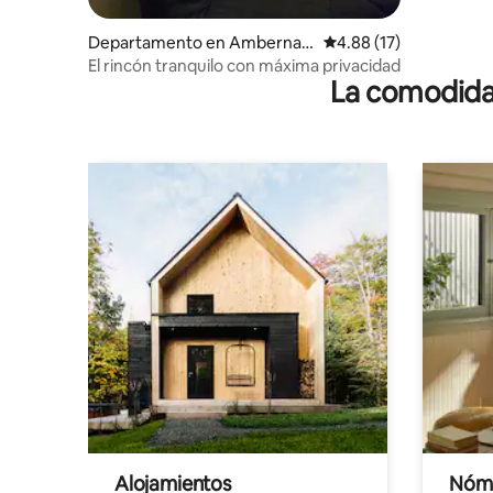
Departamento en Ambernat
Calificación promedio:
4.88 (17)
h
El rincón tranquilo con máxima privacidad
La comodidad
Alojamientos
Nóma