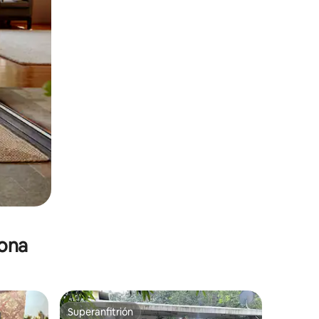
zona
Superanfitrión
Superanfitrión