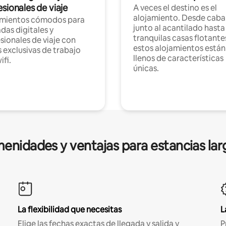
sionales de viaje
A veces el destino es el
alojamiento. Desde caba
amientos cómodos para
junto al acantilado hasta
as digitales y
tranquilas casas flotante
sionales de viaje con
estos alojamientos están
 exclusivas de trabajo
llenos de características
ifi.
únicas.
enidades y ventajas para estancias lar
La flexibilidad que necesitas
L
Elige las fechas exactas de llegada y salida y
P