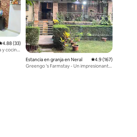
Calificación promedio: 4.88 de 5; 33 evaluaciones
4.88 (33)
a y cocina
Estancia en granja en Neral
Calificación promedio:
4.9 (167)
Greengo 's Farmstay - Un impresionante
retiro en el campo
iones