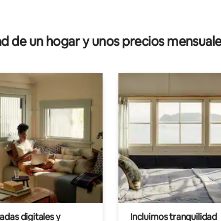
 4.88 de 5; 17 evaluaciones
 de un hogar y unos precios mensuale
das digitales y
Incluimos tranquilidad