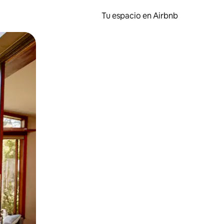
Tu espacio en Airbnb
ien tocando y deslizando la pantalla.