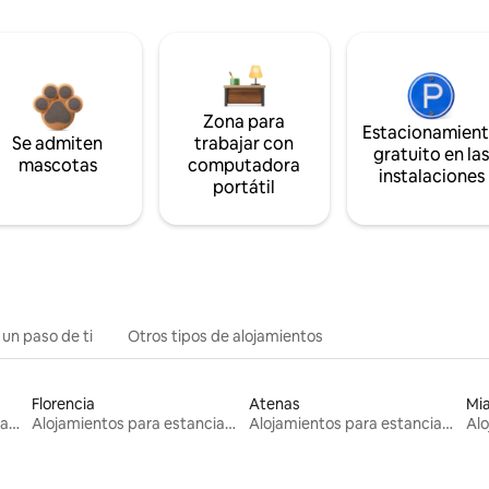
Zona para
Estacionamien
Se admiten
trabajar con
gratuito en la
mascotas
computadora
instalaciones
portátil
 un paso de ti
Otros tipos de alojamientos
Florencia
Atenas
Mi
Alojamientos para estancias largas
Alojamientos para estancias largas
Alojamientos para estancias largas