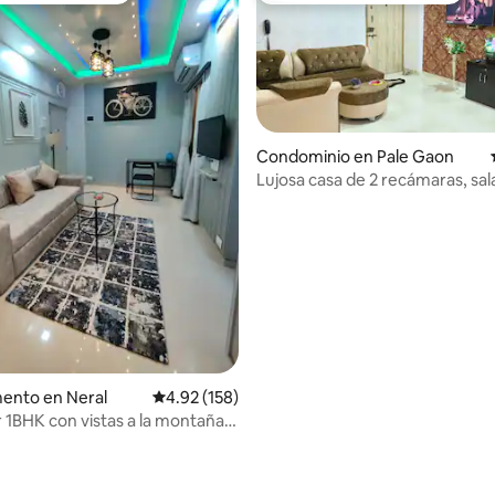
Condominio en Pale Gaon
Lujosa casa de 2 recámaras, sal
en Ambernath
ento en Neral
Calificación promedio: 4.92 de 5; 158 evaluac
4.92 (158)
1BHK con vistas a la montaña
 Neral