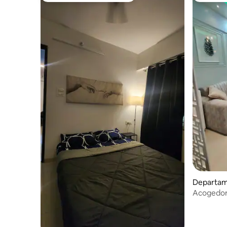
Departam
Acogedor 
Bhivpuri -