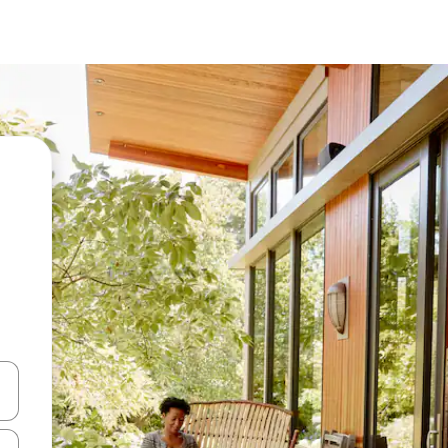
vegar usando las teclas de las flechas hacia arriba y hacia abajo, o b