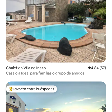
Chalet en Villa de Mazo
Calificación p
4.84 (57)
Casalola Ideal para familias o grupo de amigos
Favorito entre huéspedes
De los mejores en Favorito entre huéspedes