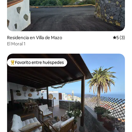
Residencia en Villa de Mazo
Calificac
5 (3)
El Moral 1
Favorito entre huéspedes
De los mejores en Favorito entre huéspedes