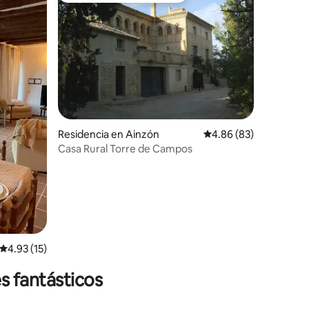
iones
Residencia en Ainzón
Calificación promedio:
4.86 (83)
Casa Rural Torre de Campos
Calificación promedio: 4.93 de 5; 15 evaluaciones
4.93 (15)
s fantásticos