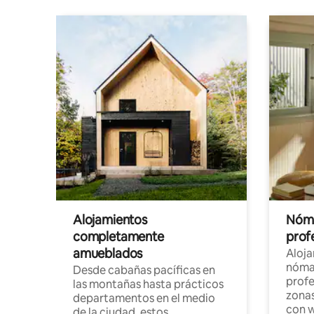
Alojamientos
Nóma
completamente
profe
amueblados
Aloj
nómad
Desde cabañas pacíficas en
profe
las montañas hasta prácticos
zonas
departamentos en el medio
con w
de la ciudad, estos