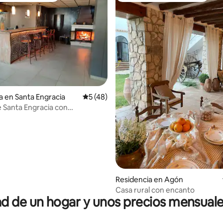
 4.97 de 5; 39 evaluaciones
a en Santa Engracia
Calificación promedio: 5 de 5; 48 evaluac
5 (48)
e Santa Engracia con
nto
Residencia en Agón
Casa rural con encanto
 de un hogar y unos precios mensuale