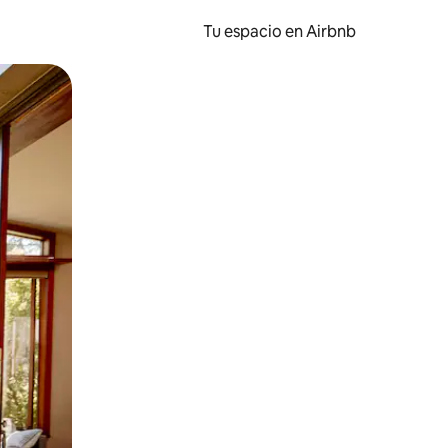
Tu espacio en Airbnb
ien tocando y deslizando la pantalla.