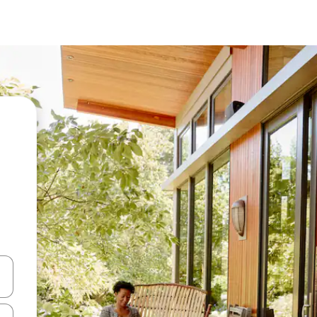
vegar usando las teclas de las flechas hacia arriba y hacia abajo, o b