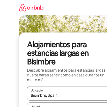
Ir
al
contenido
Alojamientos para
estancias largas en
Bisimbre
Descubre alojamientos para estancias largas
que te harán sentir como en casa durante un
mes o más.
Ubicación
Cuando los resultados estén disponibles, podrás na
Llegada