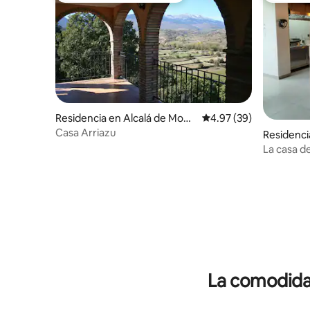
Residencia en Alcalá de Monc
Calificación promedio:
4.97 (39)
ayo
Casa Arriazu
Residenci
La casa d
apartame
La comodidad