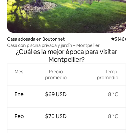
Casa adosada en Boutonnet
Calificaci
5 (46)
Casa con piscina privada y jardín – Montpellier
¿Cuál es la mejor época para visitar
Montpellier?
Mes
Precio
Temp.
promedio
promedio
Ene
$69 USD
8 °C
Feb
$70 USD
8 °C