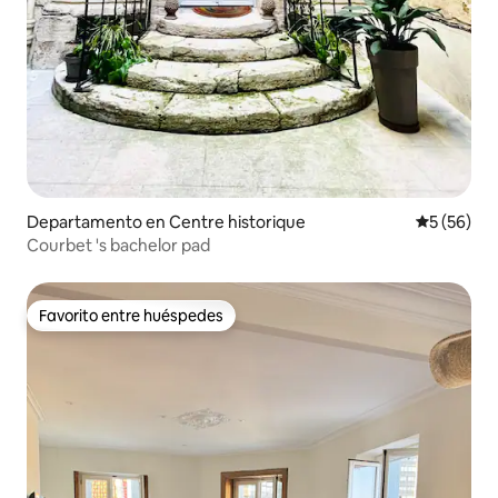
Departamento en Centre historique
Calificaci
5 (56)
Courbet 's bachelor pad
Favorito entre huéspedes
Favorito entre huéspedes