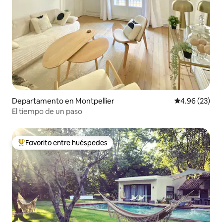
Departamento en Montpellier
Calificación p
4.96 (23)
El tiempo de un paso
Favorito entre huéspedes
De los mejores en Favorito entre huéspedes