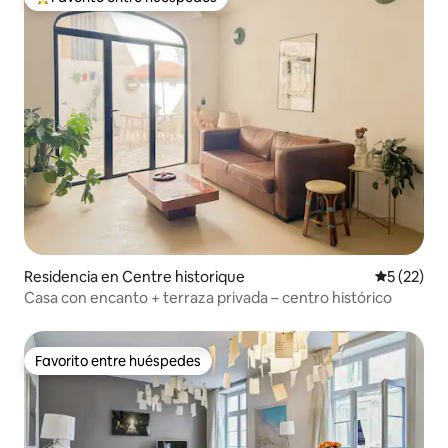
De los mejores en Favorito entre huéspedes
Residencia en Centre historique
Calificaci
5 (22)
Casa con encanto + terraza privada – centro histórico
Favorito entre huéspedes
Favorito entre huéspedes