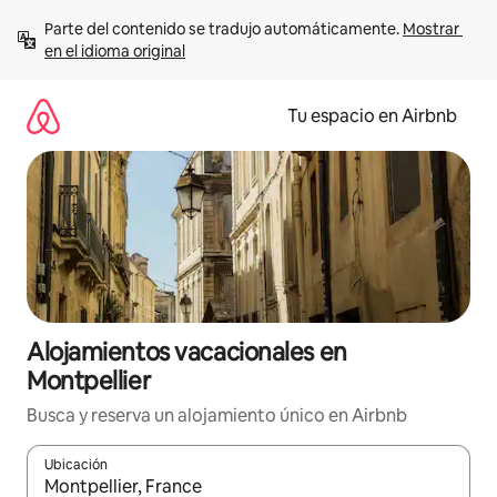
Ir
Parte del contenido se tradujo automáticamente. 
Mostrar 
al
en el idioma original
contenido
Tu espacio en Airbnb
Alojamientos vacacionales en
Montpellier
Busca y reserva un alojamiento único en Airbnb
Ubicación
Cuando los resultados estén disponibles, podrás navegar usando l