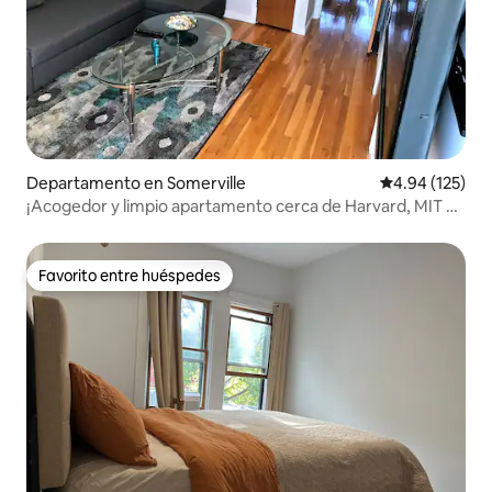
Departamento en Somerville
Calificación p
4.94 (125)
¡Acogedor y limpio apartamento cerca de Harvard, MIT y
BU!
Favorito entre huéspedes
Favorito entre huéspedes