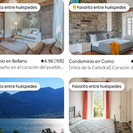
ito entre huéspedes
Favorito entre huéspedes
ejores en Favorito entre huéspedes
De los mejores en Favorito ent
4.89 de 5; 139 evaluaciones
io en Bellano
Calificación promedio: 4.96 de 5; 105 evaluac
4.96 (105)
Condominio en Como
C
iseño en el corazón del pueblo –
[Vista de la Catedral] Corazón
Como
ito entre huéspedes
Favorito entre huéspedes
ejores en Favorito entre huéspedes
Favorito entre huéspedes