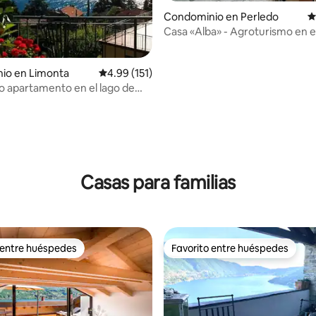
Condominio en Perledo
C
Casa «Alba» - Agroturismo en e
4.94 de 5; 108 evaluaciones
Como
io en Limonta
Calificación promedio: 4.99 de 5; 151 evaluac
4.99 (151)
 apartamento en el lago de
Casas para familias
 entre huéspedes
Favorito entre huéspedes
 entre huéspedes
Favorito entre huéspedes