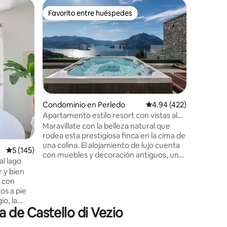
Loft en B
Favorito entre huéspedes
Favor
re huéspedes
Favorito entre huéspedes
De los 
El muelle
La Dársen
1720 perte
mismo no
abierto ú
con piedr
vidrio. O
las histór
Grand Hot
Condominio en Perledo
Calificación promedio: 
4.94 (422)
magnífica
Apartamento estilo resort con vistas al
iones
para disf
lago
Maravíllate con la belleza natural que
al atarde
rodea esta prestigiosa finca en la cima de
servicio 
una colina. El alojamiento de lujo cuenta
así como 
Calificación promedio: 5 de 5; 145 evaluaciones
5 (145)
con muebles y decoración antiguos, una
taxi boat
al lago
terraza privada, área de barbacoa, un spa
 y bien
privado, que incluye jacuzzi y sauna para
n con
uso exclusivo de los huéspedes. Jardín
tos a pie
con palmeras y huerto El lugar exclusivo
io, la
cuenta con fascinantes vistas del lago de
 de Castello di Vezio
Como La propiedad está cerca de la
s
ciudad de Varenna, frente a Bellagio, a