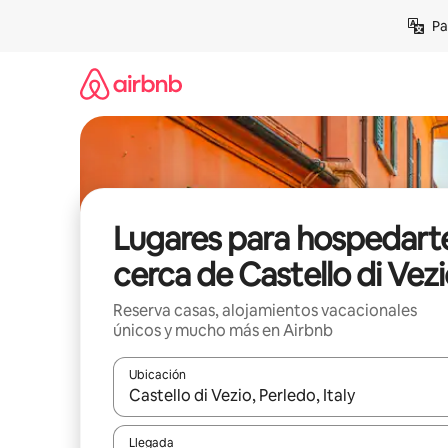
Ir
Pa
al
contenido
Lugares para hospedart
cerca de Castello di Vez
Reserva casas, alojamientos vacacionales
únicos y mucho más en Airbnb
Ubicación
Cuando los resultados estén disponibles, podrás na
Llegada