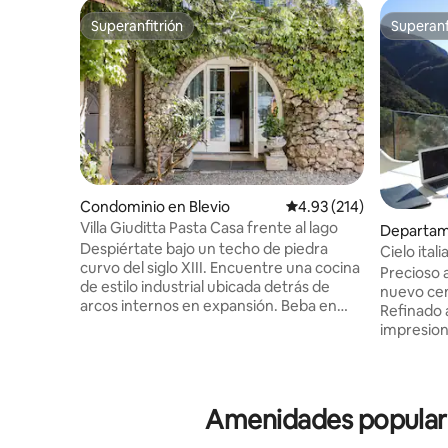
Superanfitrión
Superanf
Superanfitrión
Superanf
Condominio en Blevio
Calificación promedio: 
4.93 (214)
Villa Giuditta Pasta Casa frente al lago
Departam
Despiértate bajo un techo de piedra
Cielo ital
curvo del siglo XIII. Encuentre una cocina
Precioso
de estilo industrial ubicada detrás de
nuevo cen
arcos internos en expansión. Beba en
Refinado 
magníficas vistas al lago y a la montaña
impresion
desde una hamaca sombreada. Diríjase
Rodeado 
directamente al lago de Como desde las
tranquila
soleadas terrazas del jardín. CIR: 013026-
estaciona
CNI-00010 La casa de planta baja forma
acceso al
Amenidades populares
parte de una villa del siglo XIII que fue
cubierta (
comprada en 1830 por la célebre soprano
terraza pa