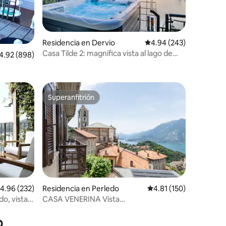
iones
Residencia en Dervio
Calificación promedio: 
4.94 (243)
Casa Tilde 2: magnífica vista al lago de
lificación promedio: 4.92 de 5; 898 evaluaciones
4.92 (898)
Como - Jacuzzi
Superanfitrión
Superanfitrión
alificación promedio: 4.96 de 5; 232 evaluaciones
4.96 (232)
Residencia en Perledo
Calificación promedio:
4.81 (150)
do, vistas
CASA VENERINA Vista
iones
Maravillosa/Impresionante
o