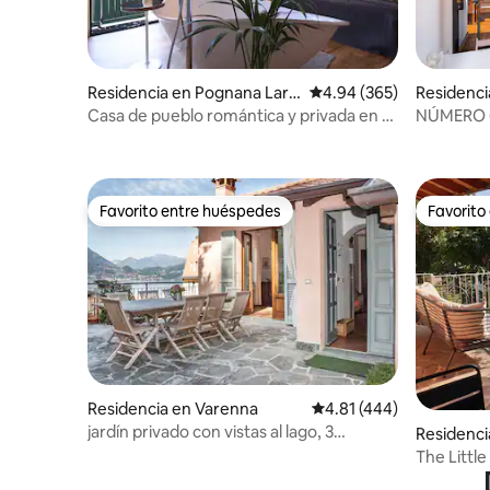
Residencia en Pognana Lari
Calificación promedio: 
4.94 (365)
Residenci
o
Casa de pueblo romántica y privada en el
NÚMERO 6:
lago de Como
Como, Ital
Favorito entre huéspedes
Favorito
Favorito entre huéspedes
Favorito
Residencia en Varenna
Calificación promedio: 
4.81 (444)
jardín privado con vistas al lago, 3
Residenci
dormitorios dobles
The Little
parking