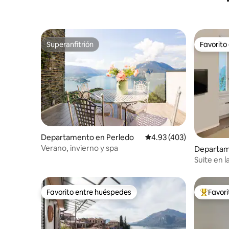
Superanfitrión
Favorito
Superanfitrión
Favorito
Departamento en Perledo
Calificación promedio: 
4.93 (403)
Verano, invierno y spa
Departam
Suite en l
a pie del
Favorito entre huéspedes
Favor
Favorito entre huéspedes
De los m