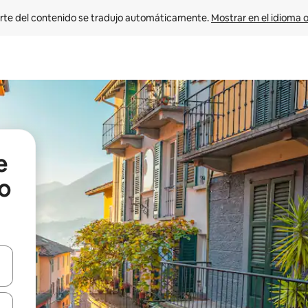
rte del contenido se tradujo automáticamente. 
Mostrar en el idioma o
e
io
vegar usando las teclas de las flechas hacia arriba y hacia abajo, o b