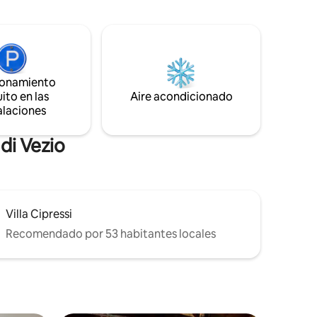
el lago y
solo 5 kilómetros de distancia
Restaurantes y tiendas típicas cerca
á en el
Autobús público y taxi disponibles.
na de
oble y un
cina y un
ionamiento
ena
ito en las
Aire acondicionado
de Como y
alaciones
di Vezio
Villa Cipressi
Recomendado por 53 habitantes locales