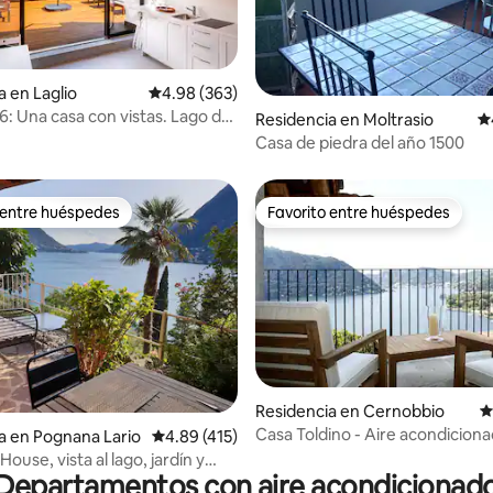
4.94 de 5; 365 evaluaciones
a en Laglio
Calificación promedio: 4.98 de 5; 363 evaluac
4.98 (363)
 Una casa con vistas. Lago de
Residencia en Moltrasio
Ca
ia.
Casa de piedra del año 1500
 entre huéspedes
Favorito entre huéspedes
 entre huéspedes
Favorito entre huéspedes
4.81 de 5; 444 evaluaciones
Residencia en Cernobbio
C
Casa Toldino - Aire acondiciona
a en Pognana Lario
Calificación promedio: 4.89 de 5; 415 evaluac
4.89 (415)
al lago, ecológica
 House, vista al lago, jardín y
Departamentos con aire acondicionad