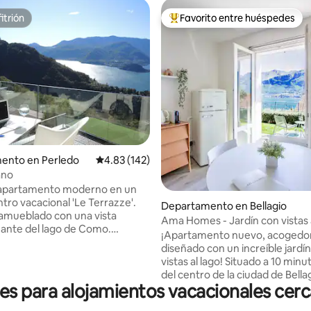
itrión
Favorito entre huéspedes
itrión
De los mejores en Favorito ent
4.93 de 5; 214 evaluaciones
ento en Perledo
Calificación promedio: 4.83 de 5; 142 evaluac
4.83 (142)
iano
 apartamento moderno en un
tro vacacional 'Le Terrazze'.
Departamento en Bellagio
amueblado con una vista
Ama Homes - Jardín con vistas 
ante del lago de Como.
¡Apartamento nuevo, acogedor
de vegetación mediterránea
diseñado con un increíble jardí
 y exuberante, terraza privada y
vistas al lago! Situado a 10 minu
miento. El apartamento tiene
del centro de la ciudad de Bellag
 spa compartido, con piscina
 para alojamientos vacacionales cerca
perla del lago de Como. Relájate y bebe
30°), sauna, sala de vapor,
una copa de vino sentado en la
ra tomar el sol con un jacuzzi