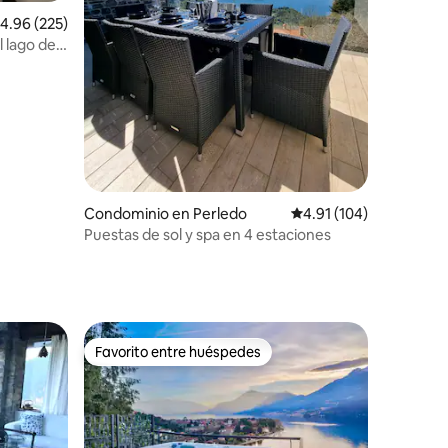
alificación promedio: 4.96 de 5; 225 evaluaciones
4.96 (225)
l lago de
iones
Condominio en Perledo
Calificación promedio: 
4.91 (104)
Puestas de sol y spa en 4 estaciones
Favorito entre huéspedes
Favorito entre huéspedes