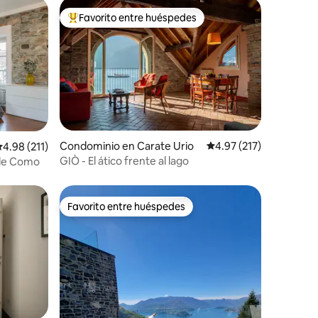
Favorito entre huéspedes
re huéspedes
De los mejores en Favorito entre huéspedes
iones
Condominio en Carate Urio
Calificación promedio: 
4.97 (217)
alificación promedio: 4.98 de 5; 211 evaluaciones
4.98 (211)
GIÒ - El ático frente al lago
 de Como
Favorito entre huéspedes
Favorito entre huéspedes