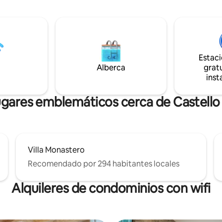
tumbonas mientras contemplas 
generoso (del 1 de abril al 30
Pescallo, el antiguo pueblo de
nutos de
pescadores. El apartamento est
a Perla del lago de Como. El uso
primer piso y consta de una zo
s gratuito y se puede actualizar
espacio abierto con una cama d
rofesional durante tu estadía.
sofá cama doble, una bonita co
Estac
acogedor baño. Es una muy bu
Alberca
gratu
posición para explorar el lago 
inst
sus lugares de interés.
ugares emblemáticos cerca de Castello 
Villa Monastero
Recomendado por 294 habitantes locales
Alquileres de condominios con wifi