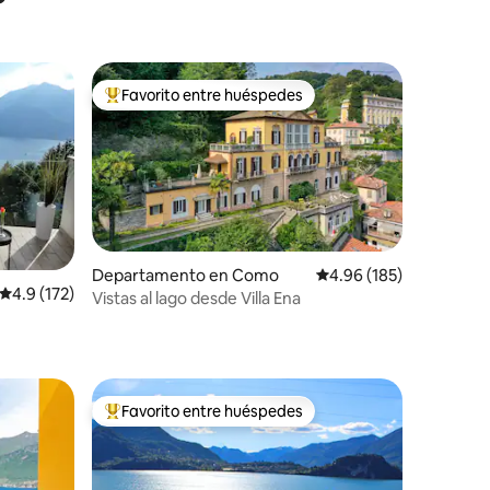
Favorito entre huéspedes
De los mejores en Favorito entre huéspedes
Departamento en Como
Calificación promedio: 
4.96 (185)
Calificación promedio: 4.9 de 5; 172 evaluaciones
4.9 (172)
Vistas al lago desde Villa Ena
iones
egante
Favorito entre huéspedes
De los mejores en Favorito entre huéspedes