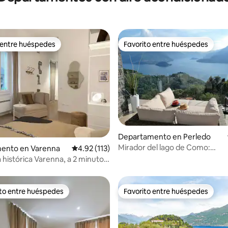
 entre huéspedes
Favorito entre huéspedes
 entre huéspedes
Favorito entre huéspedes
4.93 de 5; 403 evaluaciones
Departamento en Perledo
Mirador del lago de Como:
ento en Varenna
Calificación promedio: 4.92 de 5; 113 evaluac
4.92 (113)
impresionantes vistas y spa el
a histórica Varenna, a 2 minutos
★★★
 lago de Como
ito entre huéspedes
Favorito entre huéspedes
ejores en Favorito entre huéspedes
Favorito entre huéspedes