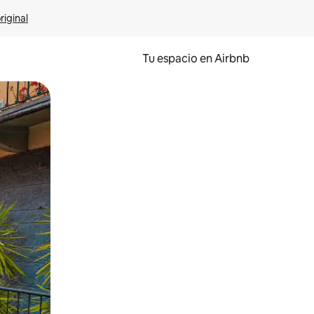
riginal
Tu espacio en Airbnb
ien tocando y deslizando la pantalla.