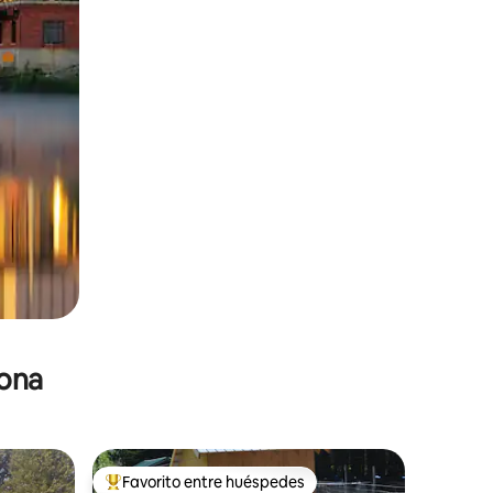
zona
Favorito entre huéspedes
re huéspedes
De los mejores en Favorito entre huéspedes