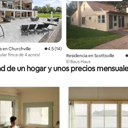
4.98 de 5; 197 evaluaciones
a en Churchville
Calificación promedio: 4.5 de 5; 14 evaluac
4.5 (14)
lar finca de 4 acres!
Residencia en Scottsville
C
El Baus Haus
 de un hogar y unos precios mensuale