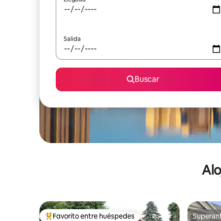
Salida
Buscar
Alo
Favorito entre huéspedes
Superanf
De los mejores en Favorito entre huéspedes
Superanf