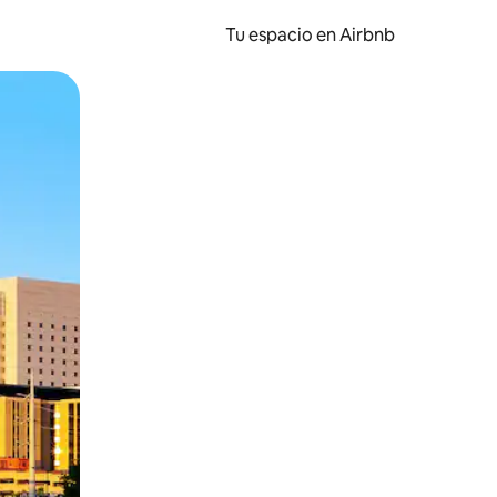
Tu espacio en Airbnb
ien tocando y deslizando la pantalla.