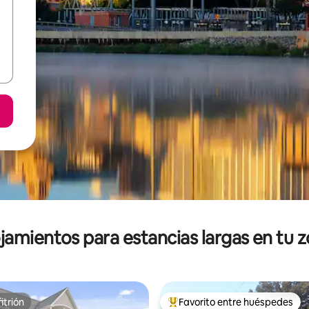
jamientos para estancias largas en tu 
itrión
Favorito entre huéspedes
itrión
De los mejores en Favorito ent