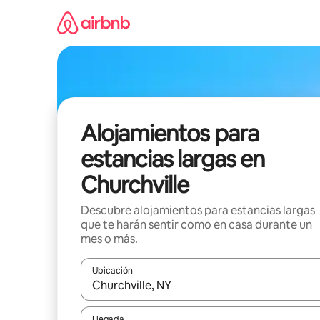
Ir
al
contenido
Alojamientos para
estancias largas en
Churchville
Descubre alojamientos para estancias largas
que te harán sentir como en casa durante un
mes o más.
Ubicación
Cuando los resultados estén disponibles, podrás na
Llegada