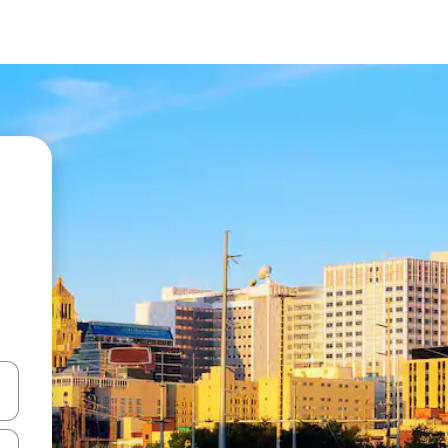
vegar usando las teclas de las flechas hacia arriba y hacia abajo, o b