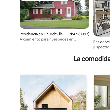
Residencia en Churchville
Calificación promedio: 
4.98 (197)
Alojamiento para huéspedes en
Residenci
Churchville
¡Espectacu
La comodidad