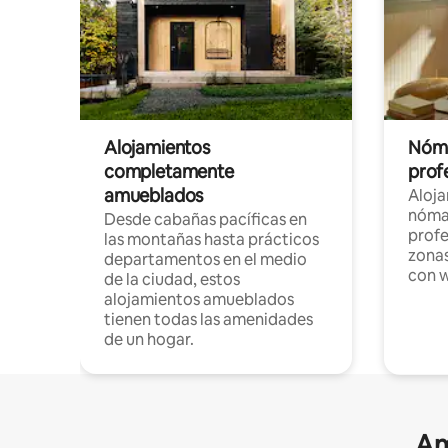
Alojamientos
Nóma
completamente
profe
amueblados
Aloj
nómad
Desde cabañas pacíficas en
profe
las montañas hasta prácticos
zonas
departamentos en el medio
con w
de la ciudad, estos
alojamientos amueblados
tienen todas las amenidades
de un hogar.
Am