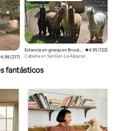
iones
Estancia en granja en Brockp
Calificación promedio: 
4.95 (123)
ort
Cabaña en SanGer-La Alpacas
alificación promedio: 4.98 de 5; 217 evaluaciones
4.98 (217)
s fantásticos