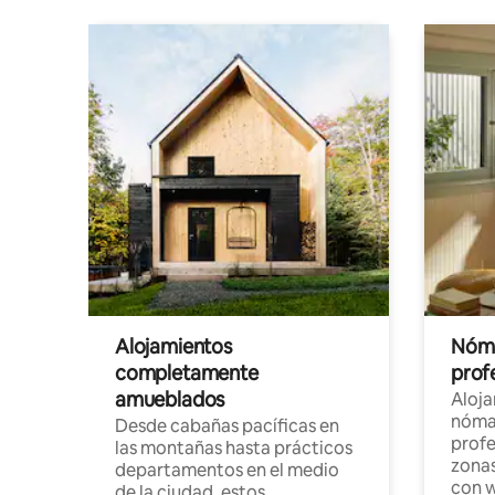
Alojamientos
Nóma
completamente
profe
amueblados
Aloj
nómad
Desde cabañas pacíficas en
profe
las montañas hasta prácticos
zonas
departamentos en el medio
con w
de la ciudad, estos