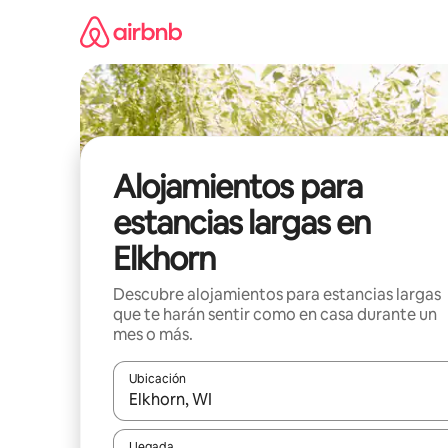
Ir
al
contenido
Alojamientos para
estancias largas en
Elkhorn
Descubre alojamientos para estancias largas
que te harán sentir como en casa durante un
mes o más.
Ubicación
Cuando los resultados estén disponibles, podrás na
Llegada