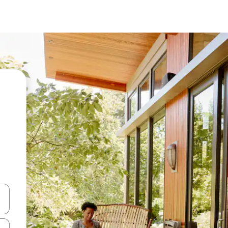
vegar usando las teclas de las flechas hacia arriba y hacia abajo, o b