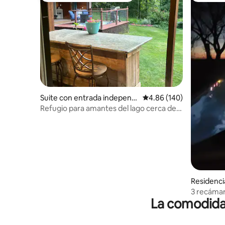
Suite con entrada independi
Calificación promedio: 
4.86 (140)
ente en Elkhorn
Refugio para amantes del lago cerca del
lago Ginebra
Residenci
3 recámar
La comodidad
Ginebra/