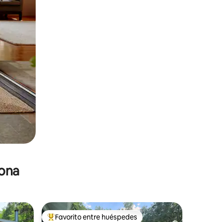
zona
Favorito entre huéspedes
re huéspedes
De los mejores en Favorito entre huéspedes