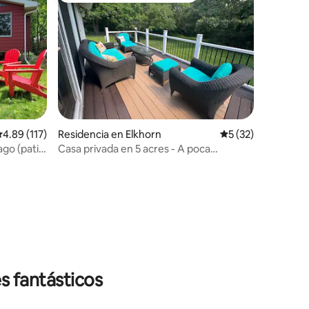
alificación promedio: 4.89 de 5; 117 evaluaciones
4.89 (117)
Residencia en Elkhorn
Calificación prome
5 (32)
ago (patio
Casa privada en 5 acres - A poca
distancia a pie de Alpine Valley
iones
s fantásticos