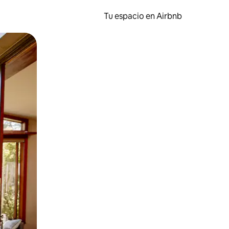
Tu espacio en Airbnb
ien tocando y deslizando la pantalla.