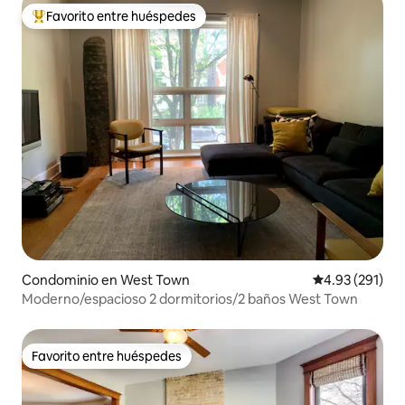
Favorito entre huéspedes
De los mejores en Favorito entre huéspedes
Condominio en West Town
Calificación p
4.93 (291)
Moderno/espacioso 2 dormitorios/2 baños West Town
Favorito entre huéspedes
Favorito entre huéspedes