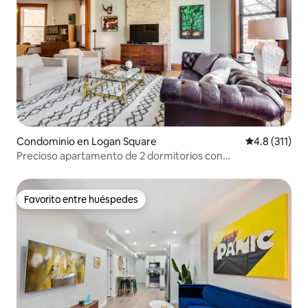
Condominio en Logan Square
Calificación 
4.8 (311)
Precioso apartamento de 2 dormitorios con
estacionamiento en Logan Square
Favorito entre huéspedes
Favorito entre huéspedes