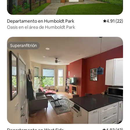
Departamento en Humboldt Park
Calificación 
4.91 (22)
Oasis en el área de Humboldt Park
Superanfitrión
Superanfitrión