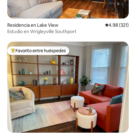
Residencia en Lake View
Calificación p
4.98 (321)
Estudio en Wrigleyville Southport
Favorito entre huéspedes
De los mejores en Favorito entre huéspedes