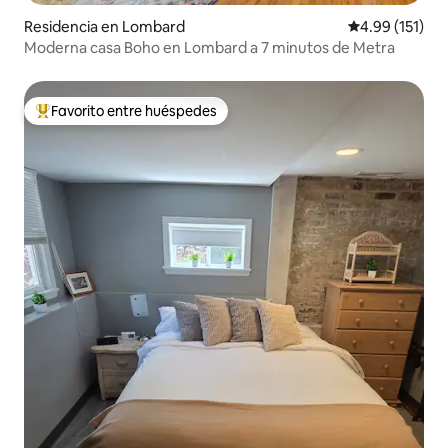
Residencia en Lombard
Calificación p
4.99 (151)
Moderna casa Boho en Lombard a 7 minutos de Metra
Favorito entre huéspedes
De los mejores en Favorito entre huéspedes