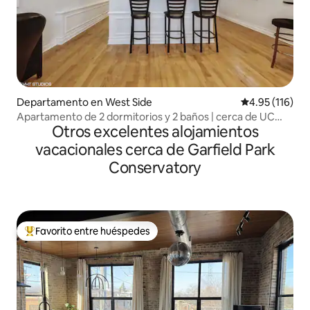
Departamento en West Side
Calificación p
4.95 (116)
Apartamento de 2 dormitorios y 2 baños | cerca de UC
Otros excelentes alojamientos
con aparcamiento gratuito
vacacionales cerca de Garfield Park
Conservatory
Favorito entre huéspedes
De los mejores en Favorito entre huéspedes