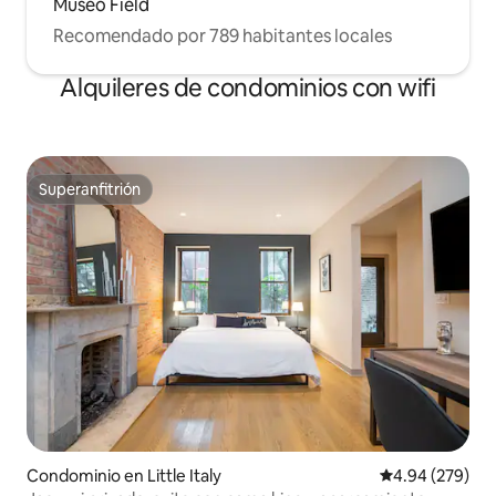
Museo Field
Recomendado por 789 habitantes locales
Alquileres de condominios con wifi
Superanfitrión
Superanfitrión
Condominio en Little Italy
Calificación pr
4.94 (279)