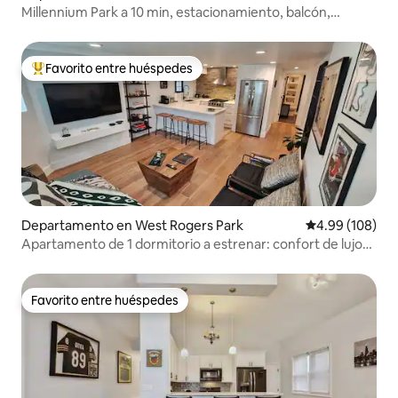
Millennium Park a 10 min, estacionamiento, balcón,
capacidad para 8 personas
Favorito entre huéspedes
De los mejores en Favorito entre huéspedes
Departamento en West Rogers Park
Calificación pr
4.99 (108)
Apartamento de 1 dormitorio a estrenar: confort de lujo
con baño de hidromasaje
Favorito entre huéspedes
Favorito entre huéspedes