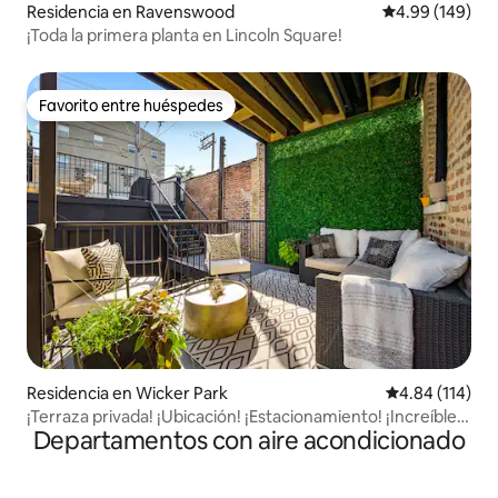
Residencia en Ravenswood
Calificación pr
4.99 (149)
¡Toda la primera planta en Lincoln Square!
Favorito entre huéspedes
Favorito entre huéspedes
Residencia en Wicker Park
Calificación p
4.84 (114)
¡Terraza privada! ¡Ubicación! ¡Estacionamiento! ¡Increíble
Departamentos con aire acondicionado
casa!