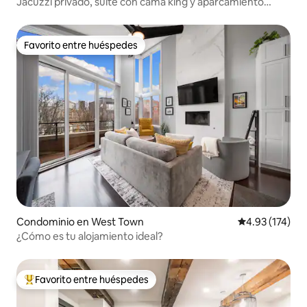
Jacuzzi privado, suite con cama king y aparcamiento
gratuito
Favorito entre huéspedes
Favorito entre huéspedes
Condominio en West Town
Calificación p
4.93 (174)
¿Cómo es tu alojamiento ideal?
Favorito entre huéspedes
De los mejores en Favorito entre huéspedes