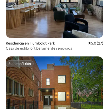
Residencia en Humboldt Park
Calificación
5.0 (27)
Casa de estilo loft bellamente renovada
Superanfitrión
Superanfitrión