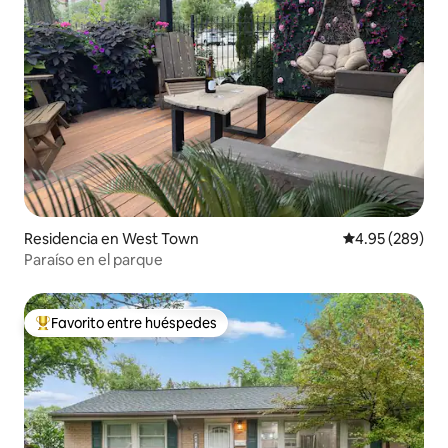
Residencia en West Town
Calificación pr
4.95 (289)
Paraíso en el parque
Favorito entre huéspedes
De los mejores en Favorito entre huéspedes