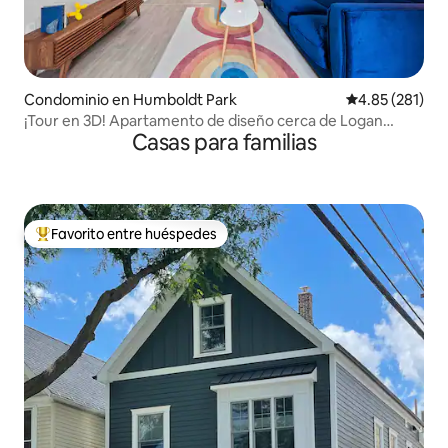
Condominio en Humboldt Park
Calificación p
4.85 (281)
¡Tour en 3D! Apartamento de diseño cerca de Logan
Casas para familias
Square
Favorito entre huéspedes
De los mejores en Favorito entre huéspedes