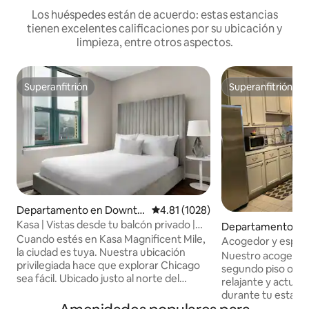
Los huéspedes están de acuerdo: estas estancias
tienen excelentes calificaciones por su ubicación y
limpieza, entre otros aspectos.
Superanfitrión
Superanfitrión
Superanfitrión
Superanfitrión
Departamento en Downto
Calificación promedio: 4.81 de 5;
4.81 (1028)
wn Chicago
Kasa | Vistas desde tu balcón privado |
Departamento en 
Chicago
Cuando estés en Kasa Magnificent Mile,
Acogedor y espac
la ciudad es tuya. Nuestra ubicación
capacidad para 6 
Nuestro acogedor
privilegiada hace que explorar Chicago
segundo piso ofre
sea fácil. Ubicado justo al norte del
relajante y actual
centro de Chicago, estarás a pocos
durante tu estadí
pasos de Oak Street Beach, a pocos
Diseñamos el espa