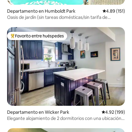
Departamento en Humboldt Park
Calificación p
4.89 (151)
Oasis de jardín (sin tareas domésticas/sin tarifa de
limpieza)
Favorito entre huéspedes
De los mejores en Favorito entre huéspedes
Departamento en Wicker Park
Calificación pr
4.92 (199)
Elegante alojamiento de 2 dormitorios con una ubicación
inmejorable