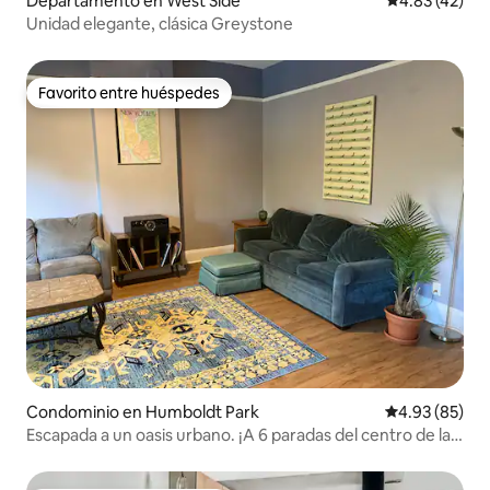
Departamento en West Side
Calificación 
4.83 (42)
Unidad elegante, clásica Greystone
Favorito entre huéspedes
Favorito entre huéspedes
Condominio en Humboldt Park
Calificación p
4.93 (85)
Escapada a un oasis urbano. ¡A 6 paradas del centro de la
ciudad!