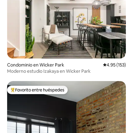
Condominio en Wicker Park
Calificación p
4.95 (153)
Moderno estudio Izakaya en Wicker Park
Favorito entre huéspedes
De los mejores en Favorito entre huéspedes