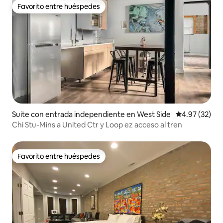
Favorito entre huéspedes
Favorito entre huéspedes
Suite con entrada independiente en West Side
Calificación 
4.97 (32)
Chi Stu-Mins a United Ctr y Loop ez acceso al tren
Favorito entre huéspedes
Favorito entre huéspedes