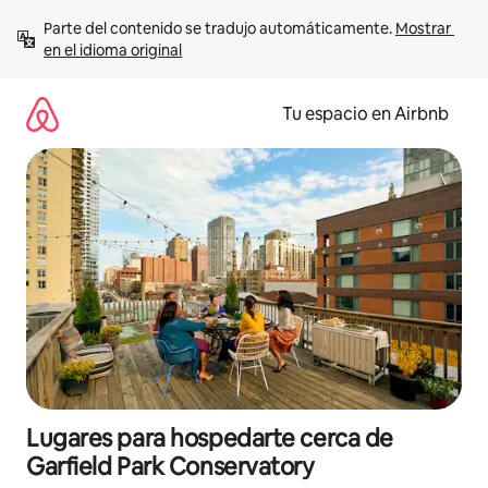
Ir
Parte del contenido se tradujo automáticamente. 
Mostrar 
al
en el idioma original
contenido
Tu espacio en Airbnb
Lugares para hospedarte cerca de
Garfield Park Conservatory