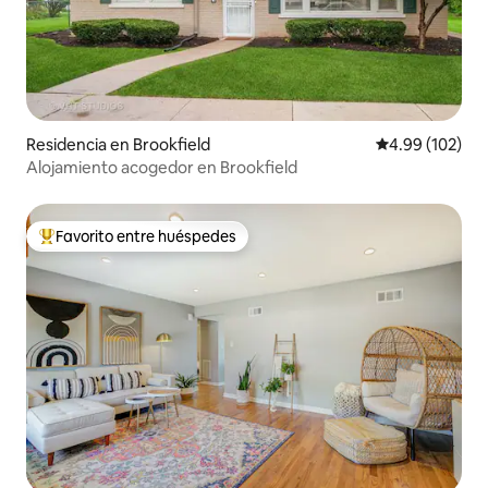
Residencia en Brookfield
Calificación pr
4.99 (102)
Alojamiento acogedor en Brookfield
Favorito entre huéspedes
De los mejores en Favorito entre huéspedes