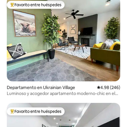
Favorito entre huéspedes
De los mejores en Favorito entre huéspedes
Departamento en Ukrainian Village
Calificación pr
4.98 (246)
Luminoso y acogedor apartamento moderno-chic en el
moderno West Town
Favorito entre huéspedes
De los mejores en Favorito entre huéspedes