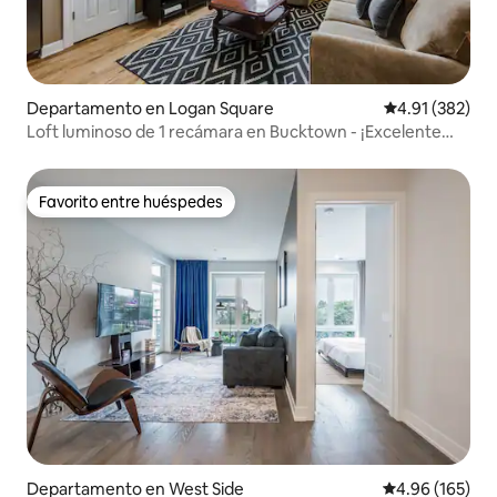
Departamento en Logan Square
Calificación p
4.91 (382)
Loft luminoso de 1 recámara en Bucktown - ¡Excelente
ubicación!
Favorito entre huéspedes
Favorito entre huéspedes
Departamento en West Side
Calificación pr
4.96 (165)