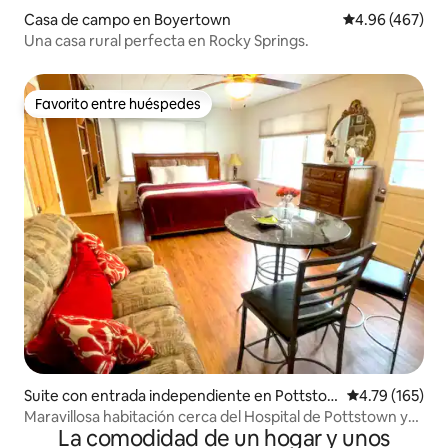
Casa de campo en Boyertown
Calificación pr
4.96 (467)
Una casa rural perfecta en Rocky Springs.
Favorito entre huéspedes
Favorito entre huéspedes
Suite con entrada independiente en Pottstow
Calificación p
4.79 (165)
n
Maravillosa habitación cerca del Hospital de Pottstown y
La comodidad de un hogar y unos
Limerick