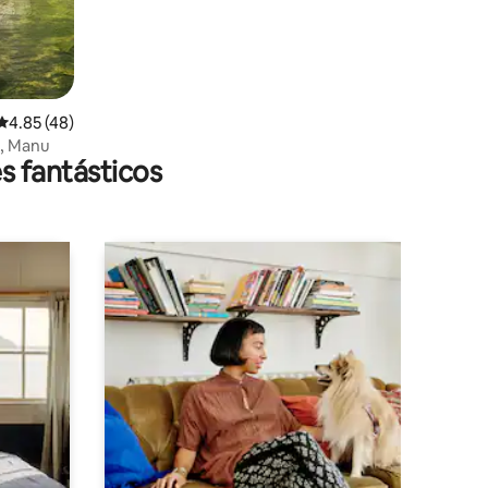
Calificación promedio: 4.85 de 5; 48 evaluaciones
4.85 (48)
ez Manu, Manu
s fantásticos