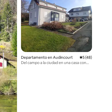
Departamento en Audincourt
Calificación prome
5 (48)
Del campo a la ciudad en una casa con
jardín
iones