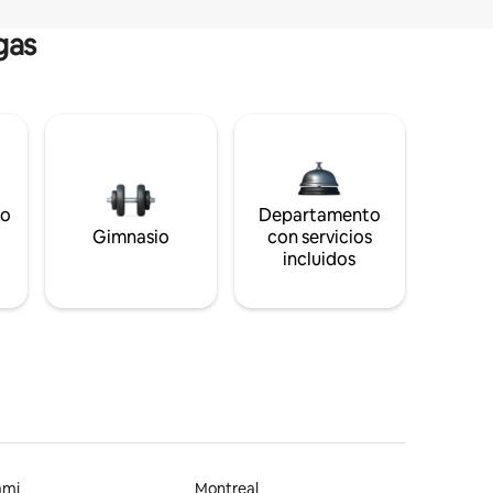
gas
to
Departamento
s
Gimnasio
con servicios
incluidos
ami
Montreal