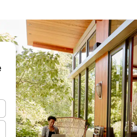
e
vegar usando las teclas de las flechas hacia arriba y hacia abajo, o b