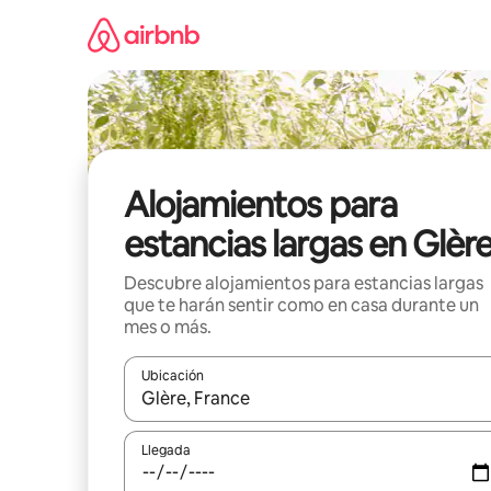
Ir
al
contenido
Alojamientos para
estancias largas en Glèr
Descubre alojamientos para estancias largas
que te harán sentir como en casa durante un
mes o más.
Ubicación
Cuando los resultados estén disponibles, podrás na
Llegada