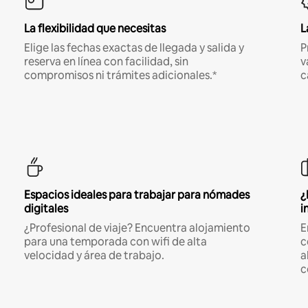
La flexibilidad que necesitas
L
Elige las fechas exactas de llegada y salida y
P
reserva en línea con facilidad, sin
v
compromisos ni trámites adicionales.*
c
Espacios ideales para trabajar para nómades
¿
digitales
i
¿Profesional de viaje? Encuentra alojamiento
E
para una temporada con wifi de alta
c
velocidad y área de trabajo.
a
c