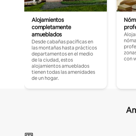
Alojamientos
Nóma
completamente
profe
amueblados
Aloj
nómad
Desde cabañas pacíficas en
profe
las montañas hasta prácticos
zonas
departamentos en el medio
con w
de la ciudad, estos
alojamientos amueblados
tienen todas las amenidades
de un hogar.
Am