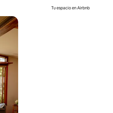
Tu espacio en Airbnb
ien tocando y deslizando la pantalla.