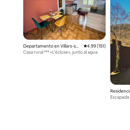
Departamento en Villars-sou
Calificación promedio: 
4.99 (151)
s-Dampjoux
Casa rural *** «L'écluse», junto al agua
Residenc
Escapada 
Doubs