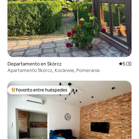
Departamento en Skórcz
Calificac
5 (3)
Apartamento Skórcz, Kociewie, Pomerania
Favorito entre huéspedes
De los mejores en Favorito entre huéspedes