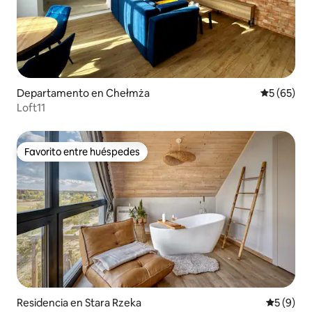
Departamento en Chełmża
Calificaci
5 (65)
Loft11
Favorito entre huéspedes
Favorito entre huéspedes
Residencia en Stara Rzeka
Calificac
5 (9)