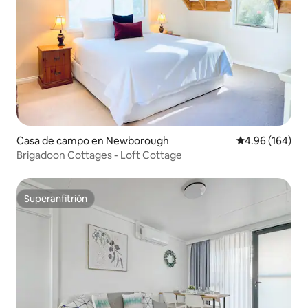
Casa de campo en Newborough
Calificación pr
4.96 (164)
Brigadoon Cottages - Loft Cottage
Superanfitrión
Superanfitrión