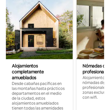
Alojamientos
Nómadas digit
completamente
profesionales 
amueblados
Alojamientos 
nómadas digita
Desde cabañas pacíficas en
profesionales d
las montañas hasta prácticos
zonas exclusiva
departamentos en el medio
con wifi.
de la ciudad, estos
alojamientos amueblados
tienen todas las amenidades