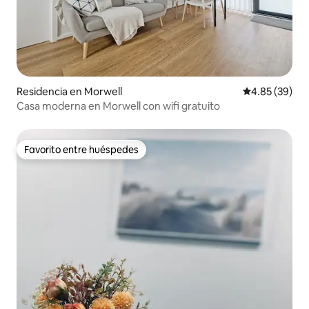
Residencia en Morwell
Calificación p
4.85 (39)
Casa moderna en Morwell con wifi gratuito
Favorito entre huéspedes
Favorito entre huéspedes