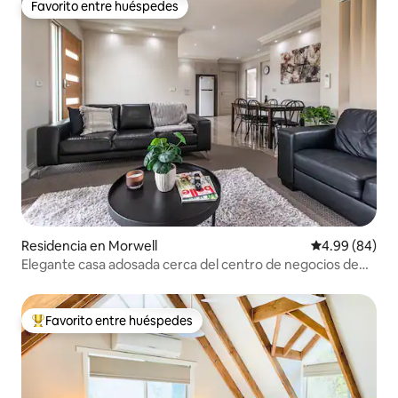
Favorito entre huéspedes
Favorito entre huéspedes
Residencia en Morwell
Calificación p
4.99 (84)
Elegante casa adosada cerca del centro de negocios de
Morwell
Favorito entre huéspedes
De los mejores en Favorito entre huéspedes