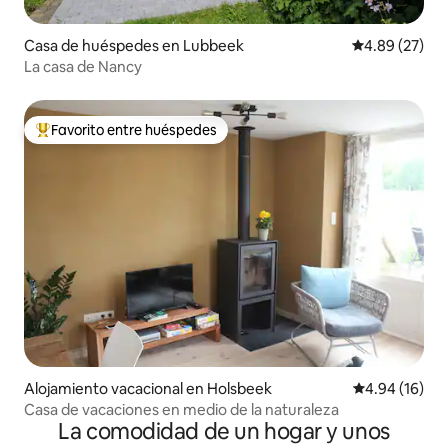
Casa de huéspedes en Lubbeek
Calificación p
4.89 (27)
La casa de Nancy
Favorito entre huéspedes
De los mejores en Favorito entre huéspedes
Alojamiento vacacional en Holsbeek
Calificación 
4.94 (16)
Casa de vacaciones en medio de la naturaleza
La comodidad de un hogar y unos