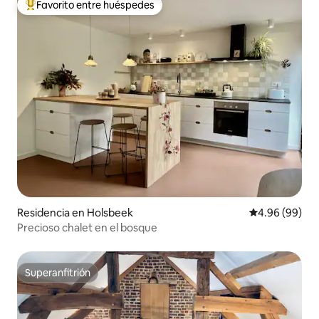
Favorito entre huéspedes
De los mejores en Favorito entre huéspedes
Residencia en Holsbeek
Calificación p
4.96 (99)
Precioso chalet en el bosque
Superanfitrión
Superanfitrión