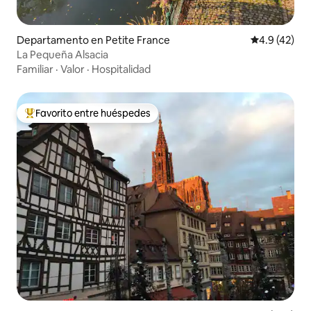
Departamento en Petite France
Calificación
4.9 (42)
La Pequeña Alsacia
Familiar
·
Valor
·
Hospitalidad
Favorito entre huéspedes
De los mejores en Favorito entre huéspedes