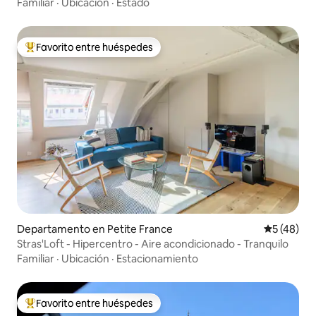
Familiar
·
Ubicación
·
Estado
Favorito entre huéspedes
De los mejores en Favorito entre huéspedes
Departamento en Petite France
Calificaci
5 (48)
Stras'Loft - Hipercentro - Aire acondicionado - Tranquilo
Familiar
·
Ubicación
·
Estacionamiento
Favorito entre huéspedes
De los mejores en Favorito entre huéspedes