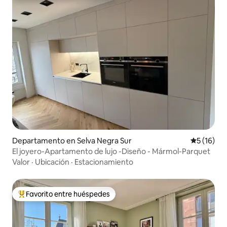
Departamento en Selva Negra Sur
Calificaci
5 (16)
El joyero-Apartamento de lujo -Diseño - Mármol-Parquet
Valor
·
Ubicación
·
Estacionamiento
Favorito entre huéspedes
De los mejores en Favorito entre huéspedes