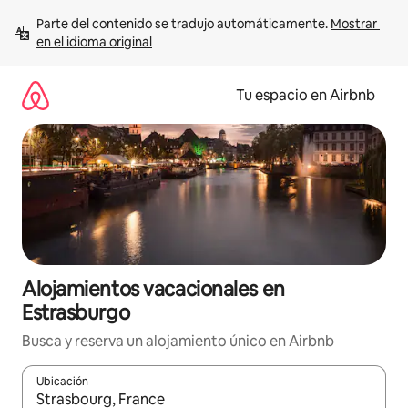
Ir
Parte del contenido se tradujo automáticamente. 
Mostrar 
al
en el idioma original
contenido
Tu espacio en Airbnb
Alojamientos vacacionales en
Estrasburgo
Busca y reserva un alojamiento único en Airbnb
Ubicación
Cuando los resultados estén disponibles, podrás navegar usando l