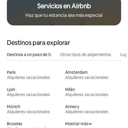
Servicios en Airbnb
Haz que tu estancia sea más especial
Destinos para explorar
Destinos a un paso de ti
Otros tipos de alojamientos
Lug
París
Ámsterdam
Alquileres vacacionales
Alquileres vacacionales
Lyon
Milán
Alquileres vacacionales
Alquileres vacacionales
Múnich
Annecy
Alquileres vacacionales
Alquileres vacacionales
Bruselas
Mostrar más