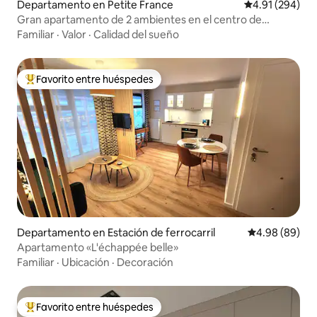
Departamento en Petite France
Calificación pr
4.91 (294)
Gran apartamento de 2 ambientes en el centro de
Estrasburgo con vista a la catedral
Familiar
·
Valor
·
Calidad del sueño
Favorito entre huéspedes
De los mejores en Favorito entre huéspedes
Departamento en Estación de ferrocarril
Calificación p
4.98 (89)
Apartamento «L'échappée belle»
Familiar
·
Ubicación
·
Decoración
Favorito entre huéspedes
De los mejores en Favorito entre huéspedes