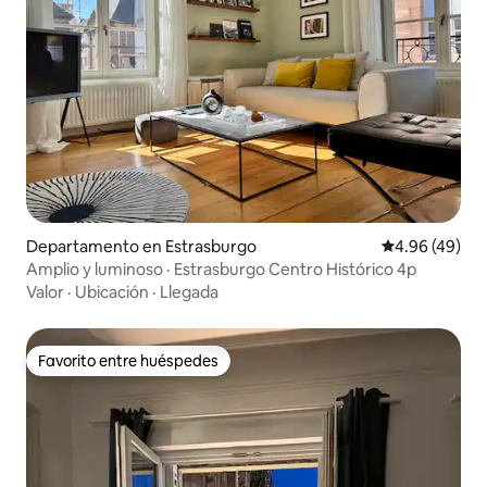
Departamento en Estrasburgo
Calificación p
4.96 (49)
Amplio y luminoso · Estrasburgo Centro Histórico 4p
Valor
·
Ubicación
·
Llegada
Favorito entre huéspedes
Favorito entre huéspedes