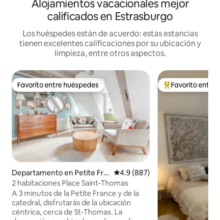
Alojamientos vacacionales mejor
calificados en Estrasburgo
Los huéspedes están de acuerdo: estas estancias
tienen excelentes calificaciones por su ubicación y
limpieza, entre otros aspectos.
Favorito entre huéspedes
Favorito entre
Favorito entre huéspedes
De los mejores en
Departamento en Petite Fra
Calificación promedio: 4.9 de 5
4.9 (887)
nce
2 habitaciones Place Saint-Thomas
A 3 minutos de la Petite France y de la
catedral, disfrutarás de la ubicación
céntrica, cerca de St-Thomas. La