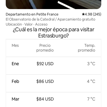
Departamento en Petite France
Calificación pr
4.98 (245)
El Observatorio de la Catedral / Aparcamiento gratuito
Ubicación
·
Valor
·
Acceso
¿Cuál es la mejor época para visitar
Estrasburgo?
Mes
Precio
Temp.
promedio
promedio
Ene
$92 USD
3 °C
Feb
$86 USD
4 °C
Mar
$84 USD
7 °C