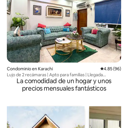
Condominio en Karachi
Calificación p
4.85 (96)
Lujo de 2 recámaras | Apto para familias | Llegada
La comodidad de un hogar y unos
autónoma | DHA
precios mensuales fantásticos