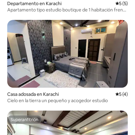
Departamento en Karachi
Calificac
5 (5)
Apartamento tipo estudio boutique de 1 habitación frente
a la playa con vista al mar
Casa adosada en Karachi
Calificac
5 (4)
Cielo en la tierra un pequeño y acogedor estudio
Superanfitrión
Superanfitrión