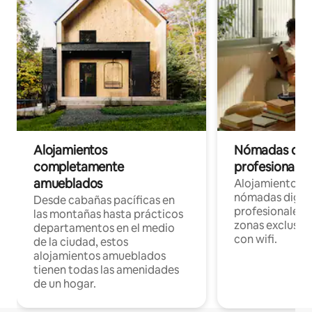
Alojamientos
Nómadas digit
completamente
profesionales 
amueblados
Alojamientos 
nómadas digita
Desde cabañas pacíficas en
profesionales d
las montañas hasta prácticos
zonas exclusiva
departamentos en el medio
con wifi.
de la ciudad, estos
alojamientos amueblados
tienen todas las amenidades
de un hogar.