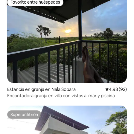
Favorito entre huéspedes
Favorito entre huéspedes
Estancia en granja en Nala Sopara
Calificación p
4.93 (92)
Encantadora granja en villa con vistas al mar y piscina
Superanfitrión
Superanfitrión