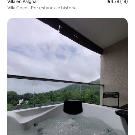
Villa en Palghar
Calificación 
4.78 (18)
Villa Coco - Por estancia e historia