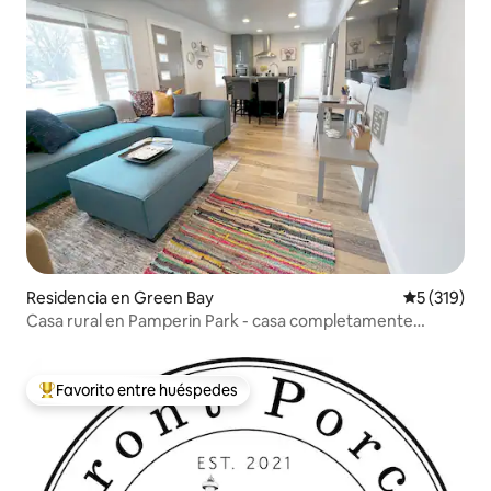
Residencia en Green Bay
Calificació
5 (319)
Casa rural en Pamperin Park - casa completamente
renovada
Favorito entre huéspedes
De los mejores en Favorito entre huéspedes