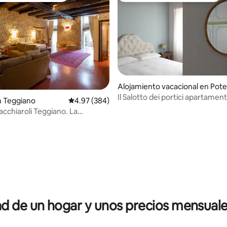
Alojamiento vacacional en Pot
za
Il Salotto dei portici apartamen
en Teggiano
Calificación promedio: 4.97 de 5; 384 evaluac
4.97 (384)
pleno centro
acchiaroli Teggiano. La
a
io: 5 de 5; 21 evaluaciones
 de un hogar y unos precios mensuale