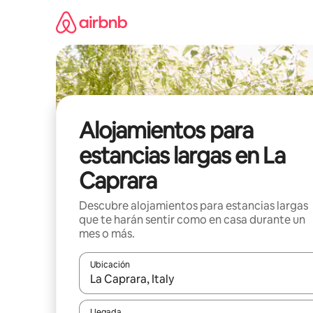
Ir
al
contenido
Alojamientos para
estancias largas en La
Caprara
Descubre alojamientos para estancias largas
que te harán sentir como en casa durante un
mes o más.
Ubicación
Cuando los resultados estén disponibles, podrás na
Llegada