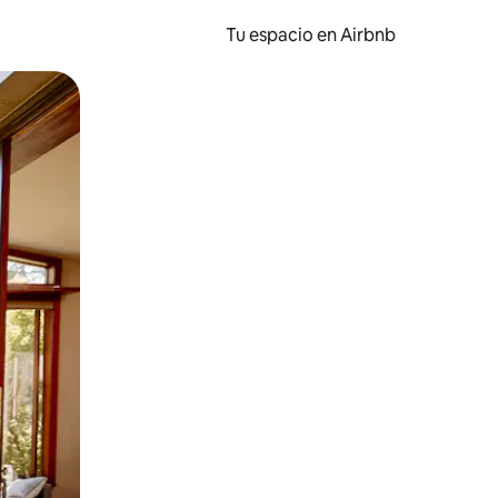
Tu espacio en Airbnb
ien tocando y deslizando la pantalla.