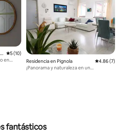
en
Calificación promedio: 5 de 5; 10 evaluaciones
5 (10)
to en
Residencia en Pignola
Calificación promedio
4.86 (7)
iones
¡Panorama y naturaleza en un
apartamento entero!
s fantásticos