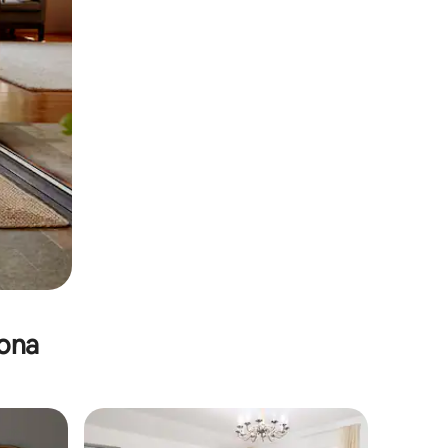
zona
re huéspedes