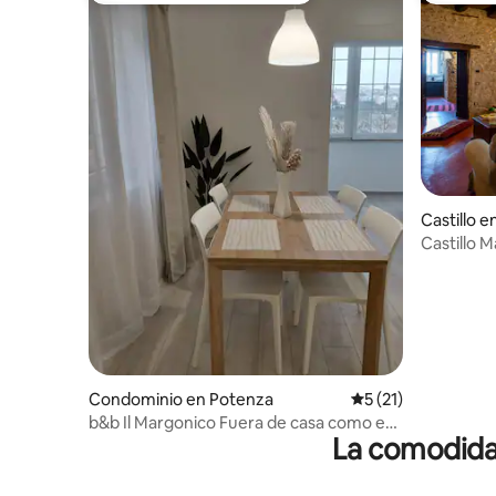
Castillo 
Castillo M
Romántic
Condominio en Potenza
Calificación promed
5 (21)
b&b Il Margonico Fuera de casa como en
La comodidad
casa