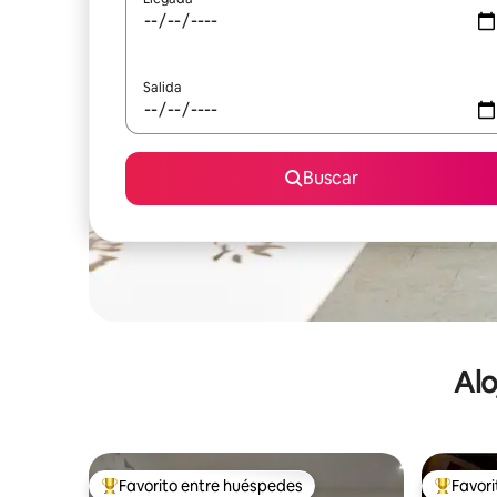
Salida
Buscar
Alo
Favorito entre huéspedes
Favor
De los mejores en Favorito entre huéspedes
De los m