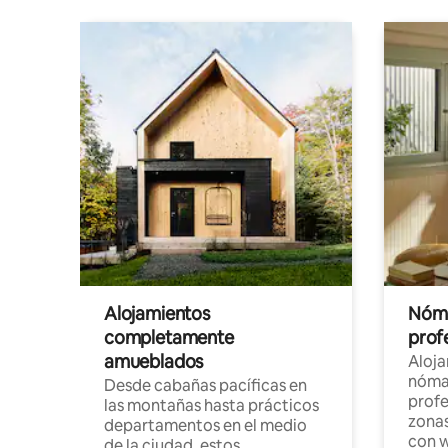
Alojamientos
Nóma
completamente
profe
amueblados
Aloj
nómad
Desde cabañas pacíficas en
profe
las montañas hasta prácticos
zonas
departamentos en el medio
con w
de la ciudad, estos