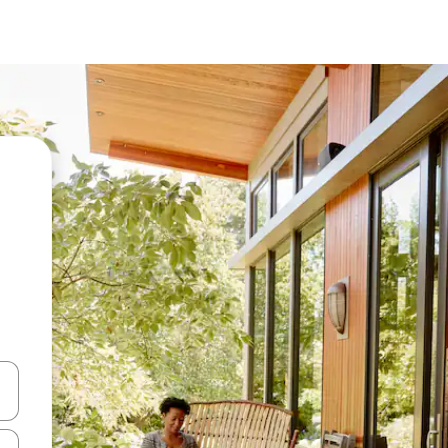
vegar usando las teclas de las flechas hacia arriba y hacia abajo, o b