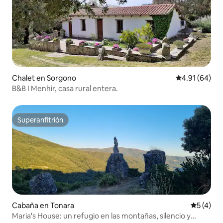
Chalet en Sorgono
Calificación 
4.91 (64)
B&B I Menhir, casa rural entera.
Superanfitrión
Superanfitrión
Cabaña en Tonara
Calificac
5 (4)
Maria's House: un refugio en las montañas, silencio y