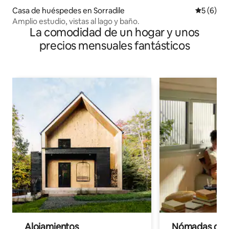
Casa de huéspedes en Sorradile
Calificac
5 (6)
Amplio estudio, vistas al lago y baño.
La comodidad de un hogar y unos
precios mensuales fantásticos
Alojamientos
Nómadas digit