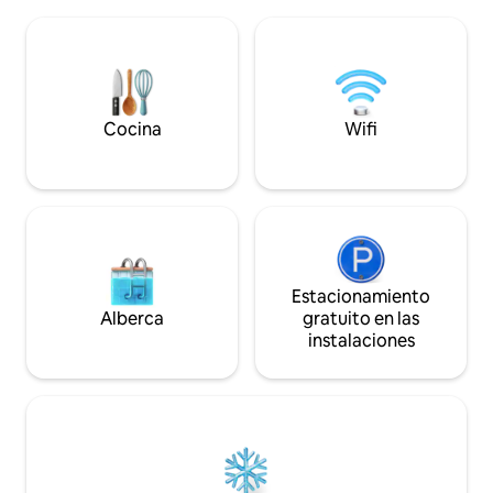
de Gatine. Ideal e
eléctrica. A 12 minutos de Bressuire
para caminar, anda
(conciertos, espectáculos), bolera, cines,
simplemente toma
restaurantes, A 25 minutos Parthenay A
los meses de invi
30 minutos del parque Maulévrier A 45
con la estufa de l
minutos de Le Puy du Fou A 47 minutos
si necesitas más ca
del zoológico Bioparc A 1 hora de
Solo tienes que p
Futuroscope A 1 hora y 10 minutos del
Cocina
Wifi
estamos cerca par
Marais Poitevin A la 1:15 h, Terra Botanica
A 1 hora y 30 minutos de la costa de la
Vendée
Estacionamiento
Alberca
gratuito en las
instalaciones