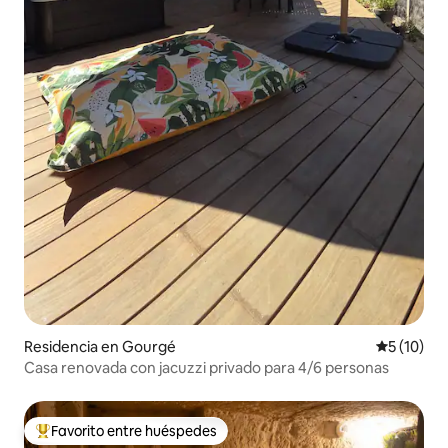
Residencia en Gourgé
Calificaci
5 (10)
Casa renovada con jacuzzi privado para 4/6 personas
Favorito entre huéspedes
De los mejores en Favorito entre huéspedes