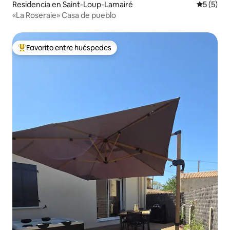
Residencia en Saint-Loup-Lamairé
Calificac
5 (5)
«La Roseraie» Casa de pueblo
Favorito entre huéspedes
De los mejores en Favorito entre huéspedes