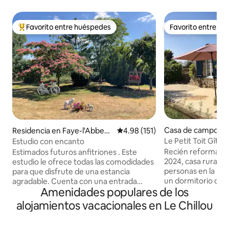
Favorito entre huéspedes
Favorito entre h
De los mejores en Favorito entre huéspedes
Favorito entre h
Casa de campo en
Residencia en Faye-l'Abbess
Calificación promedio: 4.98 de 5
4.98 (151)
up-Lamairé
e
Le Petit Toit Gîte
Estudio con encanto
Recién reformada
Estimados futuros anfitriones . Este
2024, casa rural i
estudio le ofrece todas las comodidades
personas en la Fra
para que disfrute de una estancia
un dormitorio dob
agradable. Cuenta con una entrada
Amenidades populares de los
ducha a ras de suel
independiente y acceso a una parte del
planta abierta co
jardín, zona de descanso. En el pueblo
alojamientos vacacionales en Le Chillou
de patio privado. E
hay una tienda de comestibles con
maravillosa a la c
panadería 🥖🥐 y una estación de carga