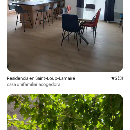
Residencia en Saint-Loup-Lamairé
Calificac
5 (3)
casa unifamiliar acogedora