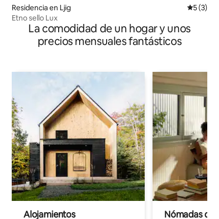
Residencia en Ljig
Calificac
5 (3)
Etno sello Lux
La comodidad de un hogar y unos
precios mensuales fantásticos
Alojamientos
Nómadas digit