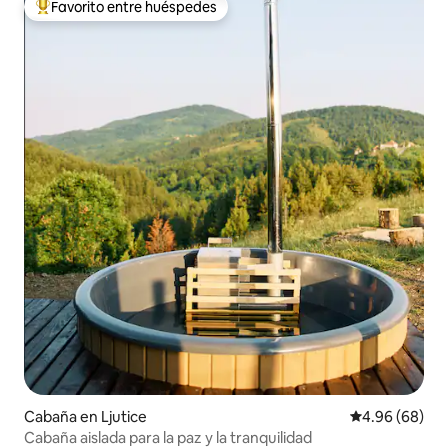
Favorito entre huéspedes
De los mejores en Favorito entre huéspedes
Cabaña en Ljutice
Calificación p
4.96 (68)
Cabaña aislada para la paz y la tranquilidad