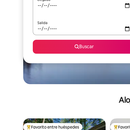
Salida
Buscar
Alo
Favorito entre huéspedes
Favor
De los mejores en Favorito entre huéspedes
De los m