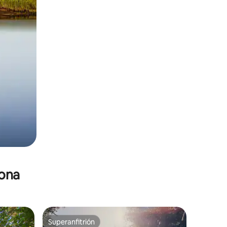
zona
Superanfitrión
re huéspedes
Superanfitrión