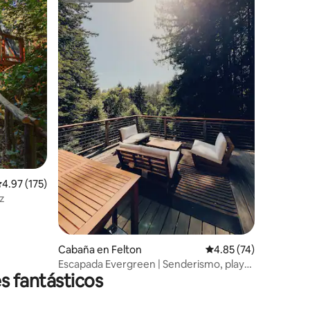
iones
alificación promedio: 4.97 de 5; 175 evaluaciones
4.97 (175)
z
Cabaña en Felton
Calificación promedio:
4.85 (74)
Escapada Evergreen | Senderismo, playa,
s fantásticos
jacuzzi, GameRoom