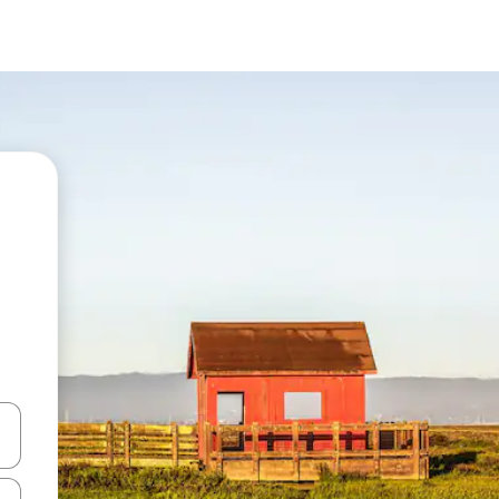
vegar usando las teclas de las flechas hacia arriba y hacia abajo, o b