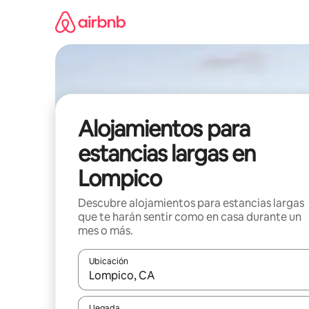
Ir
al
contenido
Alojamientos para
estancias largas en
Lompico
Descubre alojamientos para estancias largas
que te harán sentir como en casa durante un
mes o más.
Ubicación
Cuando los resultados estén disponibles, podrás na
Llegada