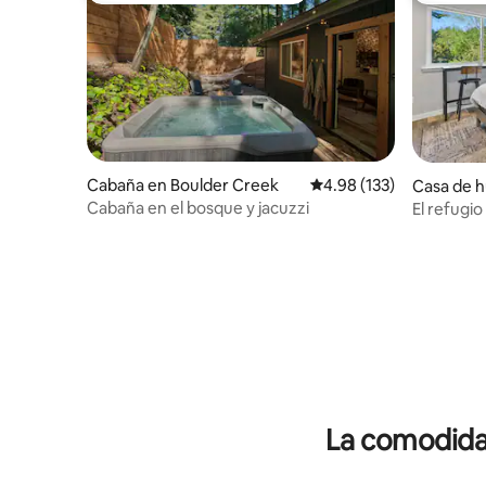
Cabaña en Boulder Creek
Calificación promedio: 
4.98 (133)
Casa de h
s Valley
Cabaña en el bosque y jacuzzi
El refugio 
La comodidad