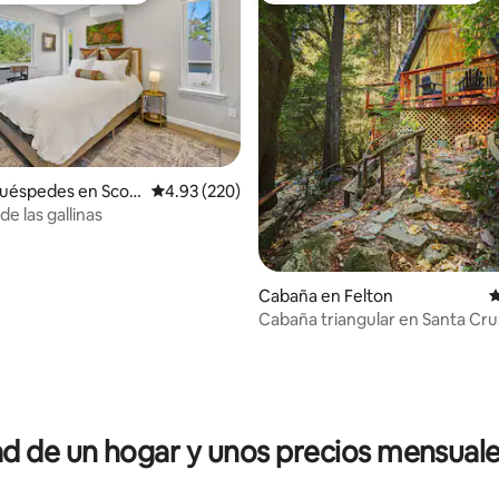
4.98 de 5; 133 evaluaciones
uéspedes en Scott
Calificación promedio: 4.93 de 5; 220 evaluac
4.93 (220)
de las gallinas
Cabaña en Felton
C
Cabaña triangular en Santa Cru
 de un hogar y unos precios mensuale