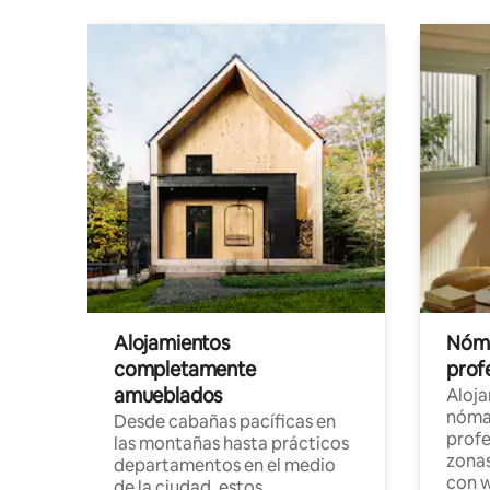
Alojamientos
Nóma
completamente
profe
amueblados
Aloj
nómad
Desde cabañas pacíficas en
profe
las montañas hasta prácticos
zonas
departamentos en el medio
con w
de la ciudad, estos