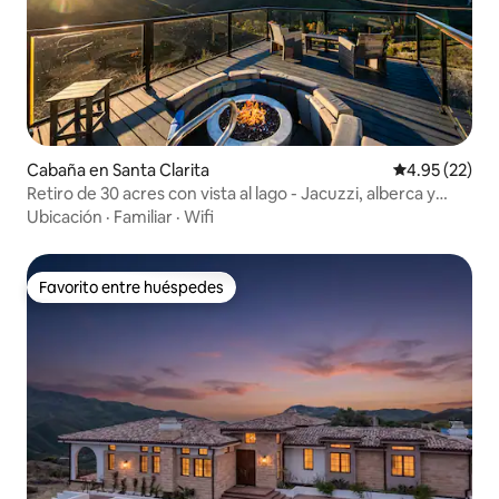
Cabaña en Santa Clarita
Calificación 
4.95 (22)
Retiro de 30 acres con vista al lago - Jacuzzi, alberca y
sauna
Ubicación
·
Familiar
·
Wifi
Favorito entre huéspedes
Favorito entre huéspedes