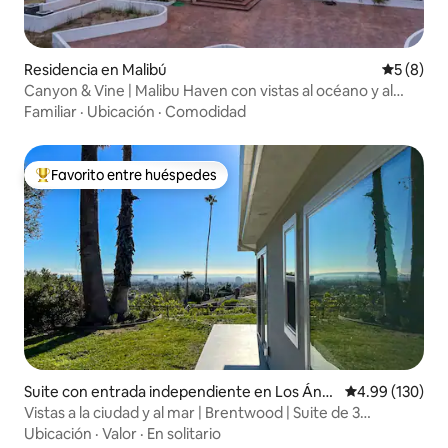
Residencia en Malibú
Calificac
5 (8)
Canyon & Vine | Malibu Haven con vistas al océano y al
cañón
Familiar
·
Ubicación
·
Comodidad
Favorito entre huéspedes
De los mejores en Favorito entre huéspedes
Suite con entrada independiente en Los Áng
Calificación pr
4.99 (130)
eles
Vistas a la ciudad y al mar | Brentwood | Suite de 3
recámaras
Ubicación
·
Valor
·
En solitario