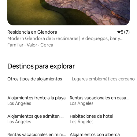
Residencia en Glendora
Calificac
5 (7)
Modern Glendora de 5 recámaras | Videojuegos, bar y
patio con asador
Familiar
·
Valor
·
Cerca
Destinos para explorar
Otros tipos de alojamientos
Lugares emblemáticos cercanos
Alojamientos frente a la playa
Rentas vacacionales en casas adosadas
Los Ángeles
Los Ángeles
Alojamientos que admiten mascotas
Habitaciones de hotel
Los Ángeles
Los Ángeles
Rentas vacacionales en minicasas
Alojamientos con alberca