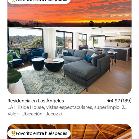
De los mejores en Favorito entre huéspedes
Residencia en Los Ángeles
Calificación pr
4.97 (189)
LA Hillside House, vistas espectaculares, superlimpio. 2
dormitorios
Valor
·
Ubicación
·
Jacuzzi
Favorito entre huéspedes
De los mejores en Favorito entre huéspedes