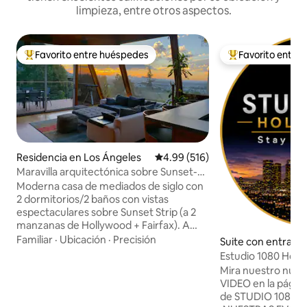
limpieza, entre otros aspectos.
Favorito entre huéspedes
Favorito entre
De los mejores en Favorito entre huéspedes
De los mejores en
Residencia en Los Ángeles
Calificación promedio: 4.99 de 5
4.99 (516)
Maravilla arquitectónica sobre Sunset-
WeHo con vistas
Moderna casa de mediados de siglo con
2 dormitorios/2 baños con vistas
espectaculares sobre Sunset Strip (a 2
manzanas de Hollywood + Fairfax). A
solo unas manzanas de la acción, pero
Familiar
·
Ubicación
·
Precisión
Suite con entrada
muy privado y tranquilo. Renovaciones
ente en Los Ángel
Estudio 1080 Holly
recientes desde el techo hasta los
DTLA/privacidad
Mira nuestro nue
cimientos, sistema de calefacción/aire
VIDEO en la página 
acondicionado, wifi de 1 Giga/seg,
de STUDIO 1080
cableado de entrada y salida con 11