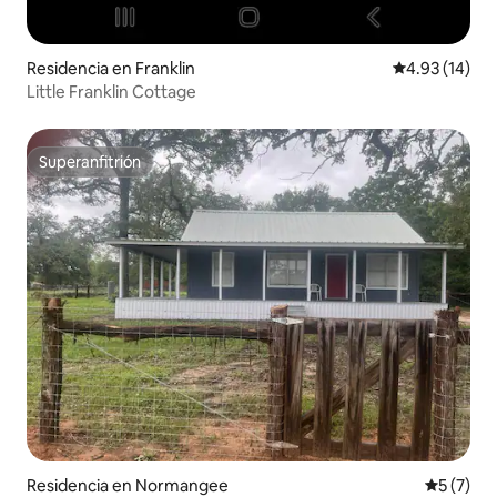
Residencia en Franklin
Calificación 
4.93 (14)
Little Franklin Cottage
Superanfitrión
Superanfitrión
Residencia en Normangee
Calificac
5 (7)