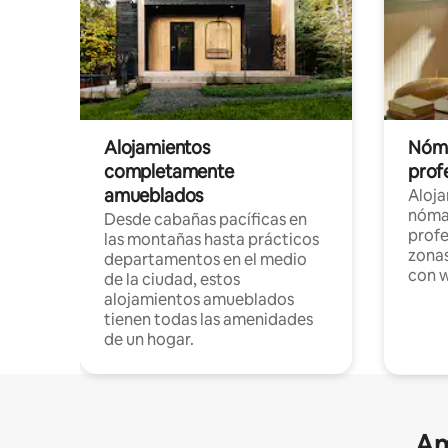
Alojamientos
Nóma
completamente
profe
amueblados
Aloj
nómad
Desde cabañas pacíficas en
profe
las montañas hasta prácticos
zonas
departamentos en el medio
con w
de la ciudad, estos
alojamientos amueblados
tienen todas las amenidades
de un hogar.
Am