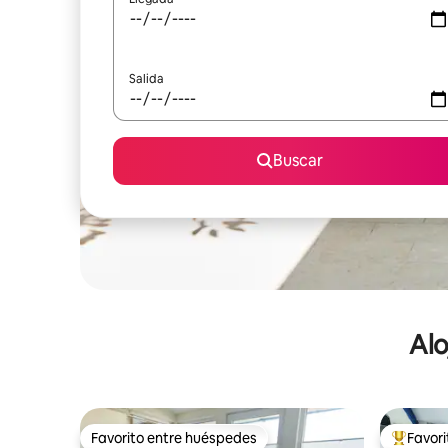
Salida
Buscar
Alo
Favorito entre huéspedes
Favor
Favorito entre huéspedes
De los m