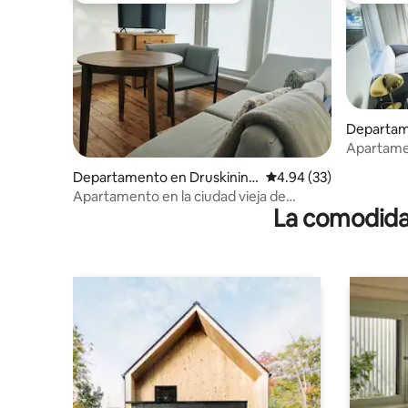
Departam
ai
Apartam
Departamento en Druskinink
Calificación promedio:
4.94 (33)
ai
Apartamento en la ciudad vieja de
La comodidad
Druskininkai