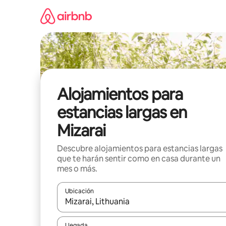
Ir
al
contenido
Alojamientos para
estancias largas en
Mizarai
Descubre alojamientos para estancias largas
que te harán sentir como en casa durante un
mes o más.
Ubicación
Cuando los resultados estén disponibles, podrás na
Llegada