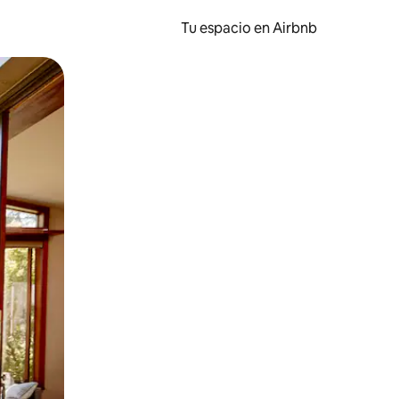
Tu espacio en Airbnb
ien tocando y deslizando la pantalla.