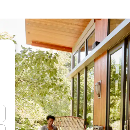
vegar usando las teclas de las flechas hacia arriba y hacia abajo, o b