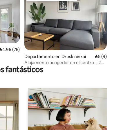
iones
Calificación promedio: 4.96 de 5; 75 evaluaciones
4.96 (75)
Departamento en Druskininkai
Calificación prom
5 (9)
Alojamiento acogedor en el centro + 2
s fantásticos
balcones