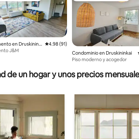
ento en Druskinink
Calificación promedio: 4.98 de 5; 91 evaluac
4.98 (91)
ento J&M
Condominio en Druskininkai
Piso moderno y acogedor
 4.94 de 5; 33 evaluaciones
 de un hogar y unos precios mensuale