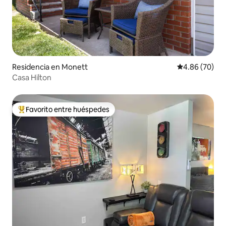
Residencia en Monett
Calificación p
4.86 (70)
Casa Hilton
Favorito entre huéspedes
De los mejores en Favorito entre huéspedes