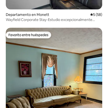
Departamento en Monett
Calificaci
5 (58)
Wayfield Corporate Stay-Estudio excepcionalmente
limpio
Favorito entre huéspedes
Favorito entre huéspedes