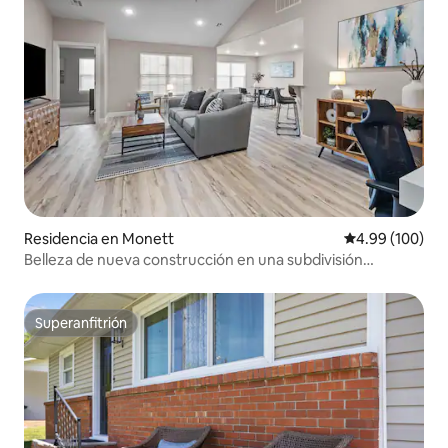
Residencia en Monett
Calificación pr
4.99 (100)
Belleza de nueva construcción en una subdivisión
tranquila
Superanfitrión
Superanfitrión