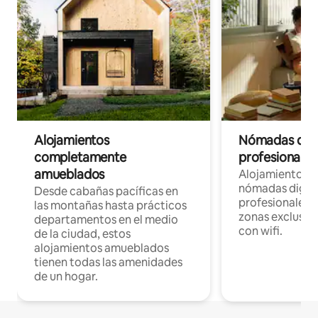
Alojamientos
Nómadas digit
completamente
profesionales 
amueblados
Alojamientos 
nómadas digita
Desde cabañas pacíficas en
profesionales d
las montañas hasta prácticos
zonas exclusiva
departamentos en el medio
con wifi.
de la ciudad, estos
alojamientos amueblados
tienen todas las amenidades
de un hogar.