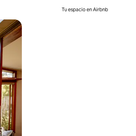
Tu espacio en Airbnb
ien tocando y deslizando la pantalla.