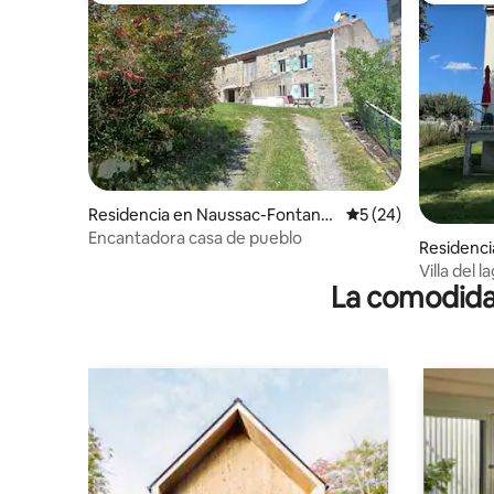
Residencia en Naussac-Fontane
Calificación promed
5 (24)
s
Encantadora casa de pueblo
Residenci
nes
Villa del 
La comodidad
playa