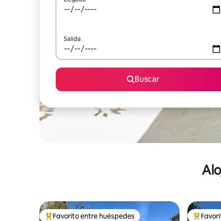
Salida
Buscar
Alo
Favorito entre huéspedes
Favor
De los mejores en Favorito entre huéspedes
De los m