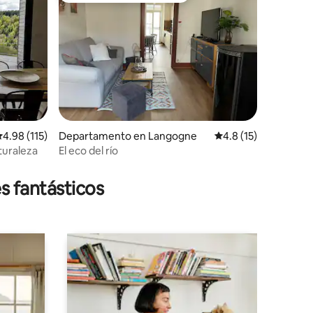
alificación promedio: 4.98 de 5; 115 evaluaciones
4.98 (115)
Departamento en Langogne
Calificación promedi
4.8 (15)
turaleza
El eco del río
iones
s fantásticos