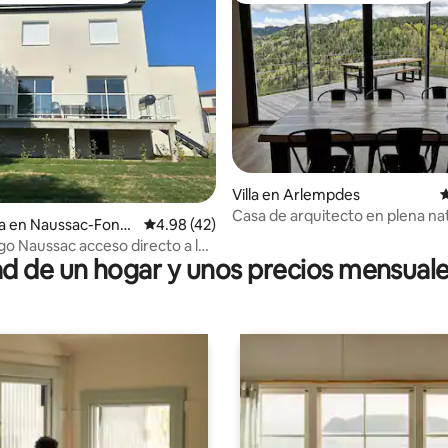
io: 5 de 5; 24 evaluaciones
Villa en Arlempdes
C
Casa de arquitecto en plena na
a en Naussac-Fonta
Calificación promedio: 4.98 de 5; 42 evaluac
4.98 (42)
lago Naussac acceso directo a la
 de un hogar y unos precios mensuale