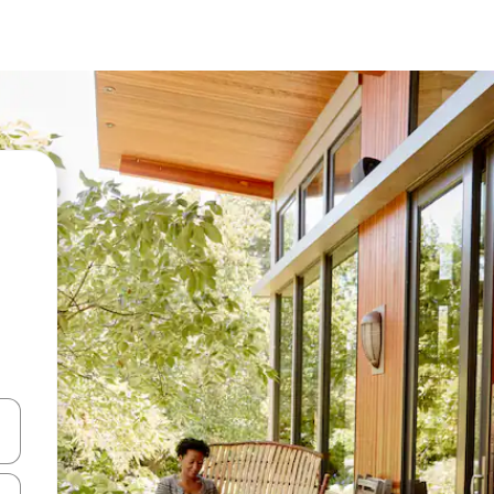
vegar usando las teclas de las flechas hacia arriba y hacia abajo, o b