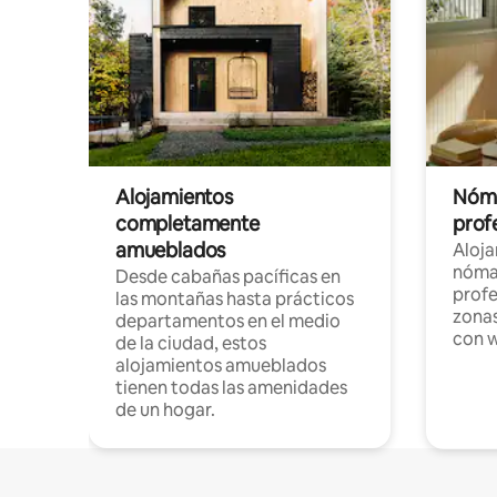
Alojamientos
Nóma
completamente
profe
amueblados
Aloj
nómad
Desde cabañas pacíficas en
profe
las montañas hasta prácticos
zonas
departamentos en el medio
con w
de la ciudad, estos
alojamientos amueblados
tienen todas las amenidades
de un hogar.