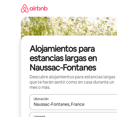
Ir
al
contenido
Alojamientos para
estancias largas en
Naussac-Fontanes
Descubre alojamientos para estancias largas
que te harán sentir como en casa durante un
mes o más.
Ubicación
Cuando los resultados estén disponibles, podrás na
Llegada