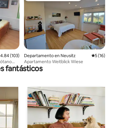
iones
alificación promedio: 4.84 de 5; 103 evaluaciones
4.84 (103)
Departamento en Neusitz
Calificación prome
5 (16)
sótano
Apartamento Weitblick Wiese
s fantásticos