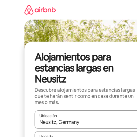
Ir
al
contenido
Alojamientos para
estancias largas en
Neusitz
Descubre alojamientos para estancias largas
que te harán sentir como en casa durante un
mes o más.
Ubicación
Cuando los resultados estén disponibles, podrás na
Llegada