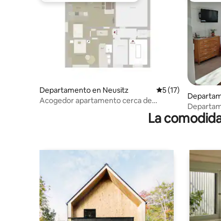
Departamento en Neusitz
Calificación promed
5 (17)
Departam
Acogedor apartamento cerca de
Departam
Rothenburg o.d.T
La comodidad