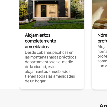
Alojamientos
Nóma
completamente
profe
amueblados
Aloj
nómad
Desde cabañas pacíficas en
profe
las montañas hasta prácticos
zonas
departamentos en el medio
con w
de la ciudad, estos
alojamientos amueblados
tienen todas las amenidades
de un hogar.
Am