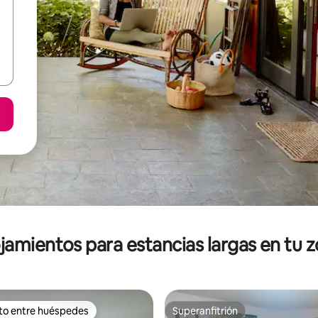
jamientos para estancias largas en tu 
ito entre huéspedes
Superanfitrión
ejores en Favorito entre huéspedes
Superanfitrión