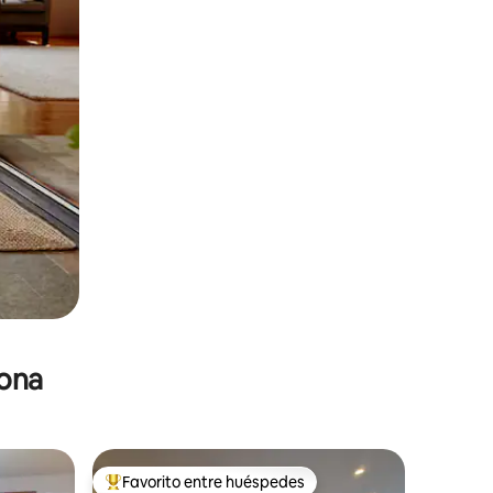
zona
Favorito entre huéspedes
De los mejores en Favorito entre huéspedes