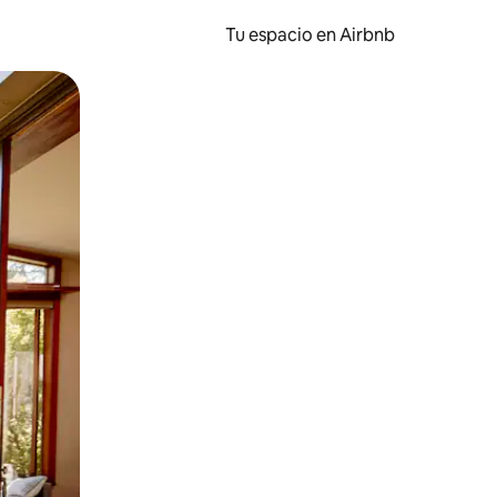
Tu espacio en Airbnb
ien tocando y deslizando la pantalla.