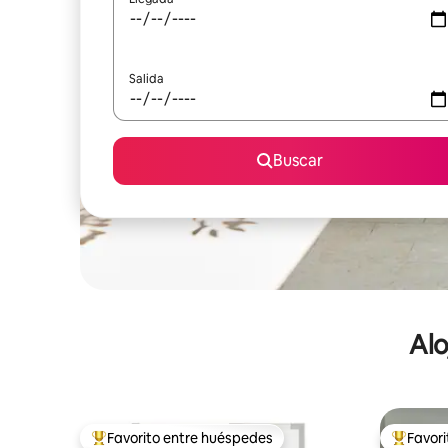
Salida
Buscar
Alo
Favorito entre huéspedes
Favor
De los mejores en Favorito entre huéspedes
De los m