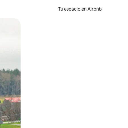
Tu espacio en Airbnb
ien tocando y deslizando la pantalla.