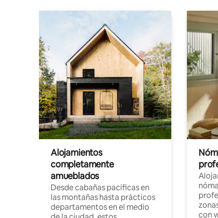
Alojamientos
Nóma
completamente
profe
amueblados
Aloj
nómad
Desde cabañas pacíficas en
profe
las montañas hasta prácticos
zonas
departamentos en el medio
con w
de la ciudad, estos