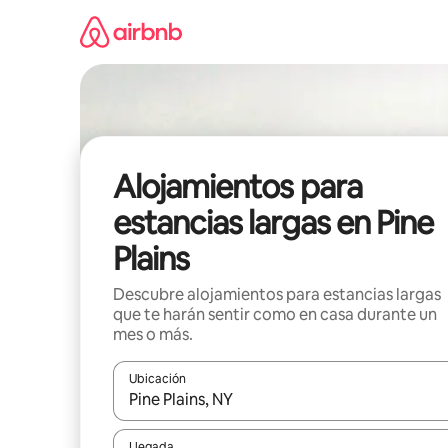
Ir
al
contenido
Alojamientos para
estancias largas en Pine
Plains
Descubre alojamientos para estancias largas
que te harán sentir como en casa durante un
mes o más.
Ubicación
Cuando los resultados estén disponibles, podrás na
Llegada