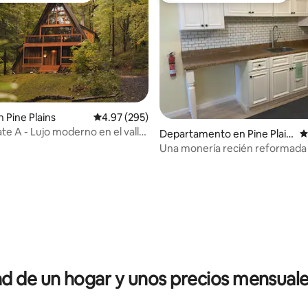
 Pine Plains
Calificación promedio: 4.97 de 5; 295 evaluac
4.97 (295)
te A - Lujo moderno en el valle
4.96 de 5; 165 evaluaciones
Departamento en Pine Plain
C
on
s
Una monería recién reformada
 de un hogar y unos precios mensuale