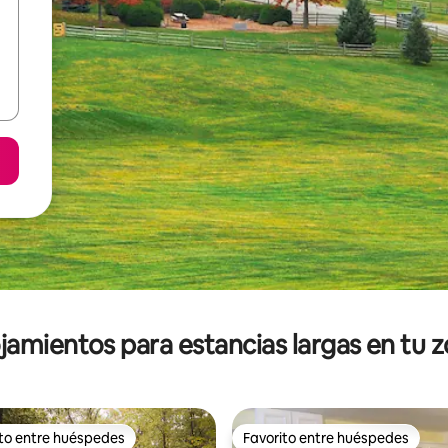
jamientos para estancias largas en tu 
ito entre huéspedes
Favorito entre huéspedes
ejores en Favorito entre huéspedes
Favorito entre huéspedes