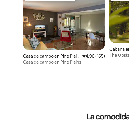
Cabaña en
The Upsta
Casa de campo en Pine Plain
Calificación promedio: 
4.96 (165)
del Huds
s
Casa de campo en Pine Plains
La comodidad