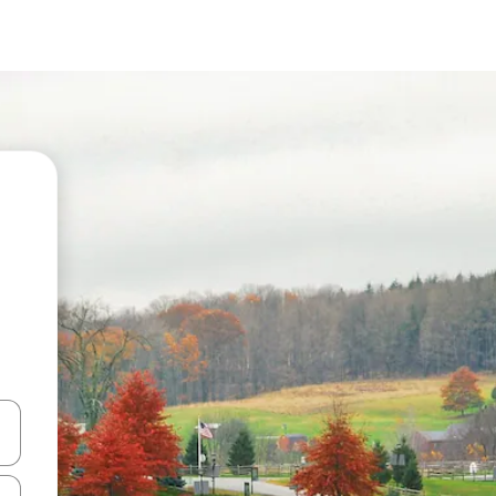
vegar usando las teclas de las flechas hacia arriba y hacia abajo, o b