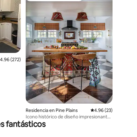
iones
alificación promedio: 4.96 de 5; 272 evaluaciones
4.96 (272)
Residencia en Pine Plains
Calificación promedio:
4.96 (23)
Icono histórico de diseño impresionante
s fantásticos
con jacuzzi