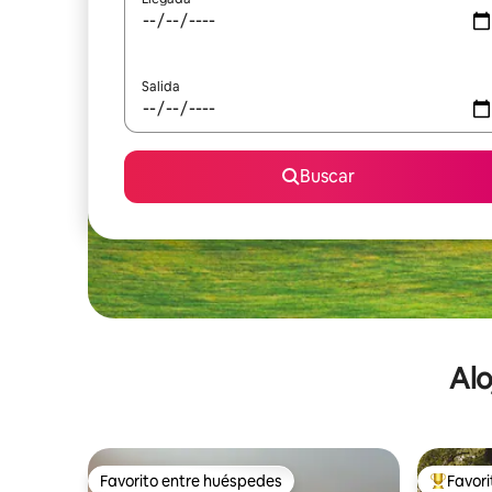
Salida
Buscar
Alo
Favorito entre huéspedes
Favor
Favorito entre huéspedes
De los m